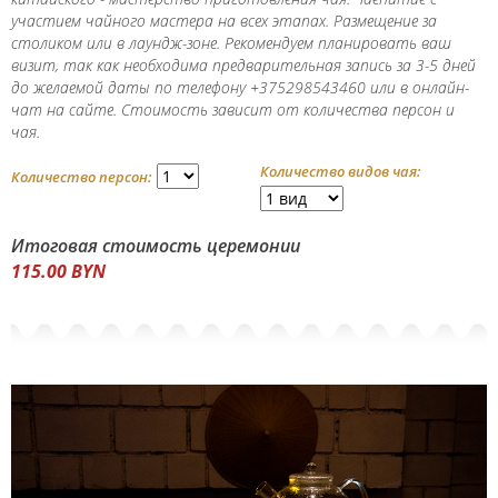
участием чайного мастера на всех этапах. Размещение за
столиком или в лаундж-зоне. Рекомендуем планировать ваш
визит, так как необходима предварительная запись за 3-5 дней
до желаемой даты по телефону +375298543460 или в онлайн-
чат на сайте. Стоимость зависит от количeства пeрсон и
чая.
Количество видов чая:
Количество персон:
Итоговая стоимость церемонии
115.00
BYN