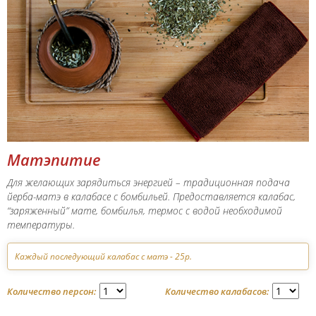
Матэпитие
Для желающих зарядиться энергией – традиционная подача
йерба-матэ в калабасе с бомбильей. Предоставляется калабас,
“заряженный” мате, бомбилья, термос с водой необходимой
температуры.
Каждый последующий калабас с матэ - 25р.
Количество персон:
Количество калабасов: