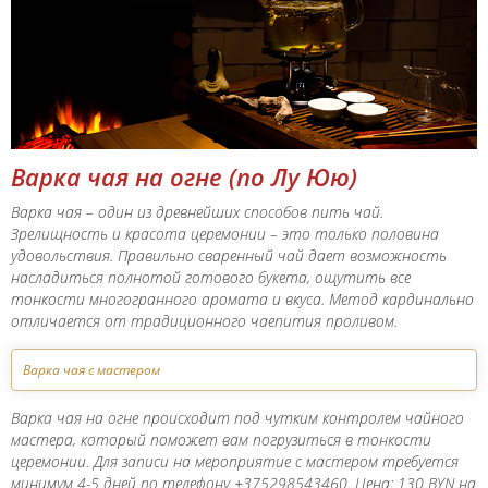
Варка чая на огне (по Лу Юю)
Варка чая – один из древнейших способов пить чай.
Зрелищность и красота церемонии – это только половина
удовольствия. Правильно сваренный чай дает возможность
насладиться полнотой готового букета, ощутить все
тонкости многогранного аромата и вкуса. Метод кардинально
отличается от традиционного чаепития проливом.
Варка чая с мастером
Варка чая на огне происходит под чутким контролем чайного
мастера, который поможет вам погрузиться в тонкости
церемонии. Для записи на мероприятие с мастером требуется
минимум 4-5 дней по телефону +375298543460. Цена: 130 BYN на