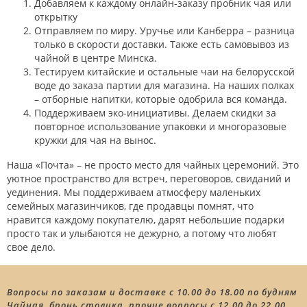
Добавляем к каждому онлайн-заказу пробник чая или
открытку
Отправляем по миру. Уручье или Канберра – разница
только в скорости доставки. Также есть самовывоз из
чайной в центре Минска.
Тестируем китайские и остальные чаи на белорусской
воде до заказа партии для магазина. На наших полках
– отборные напитки, которые одобрила вся команда.
Поддерживаем эко-инициативы. Делаем скидки за
повторное использование упаковки и многоразовые
кружки для чая на вынос.
Наша «Почта» – не просто место для чайных церемоний. Это
уютное пространство для встреч, переговоров, свиданий и
уединения. Мы поддерживаем атмосферу маленьких
семейных магазинчиков, где продавцы помнят, что
нравится каждому покупателю, дарят небольшие подарки
просто так и улыбаются не дежурно, а потому что любят
свое дело.
Вопросы по заказам и доставке с 10.00 до 18.00 по будням
Чайная, бронь столика, прочие вопросы с 12.00 до 22.00