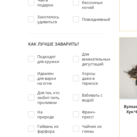
Чай в
бессонных
подарок
ночей
Захотелось
Повседневный
удивиться
КАК ЛУЧШЕ ЗАВАРИТЬ?
Для
Подходит
внимательных
для кружки
дегустаций
Идеален
Хорош
для варки
даже в
на огне
термосе
Для тех, кто
Взбивать с
любит пить
водой
проливом
Вулка
Хун Ч
На
Френч-
природе
пресс!
Гайвань из
Чайник из
фарфора
глины