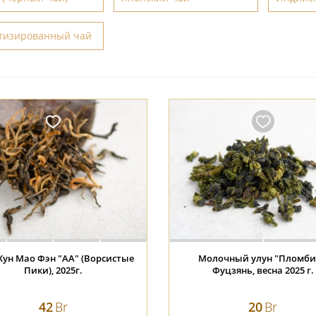
тизированный чай
Хун Мао Фэн "АА" (Ворсистые
Молочный улун "Пломби
Пики), 2025г.
Фуцзянь, весна 2025 г.
42
Br
20
Br