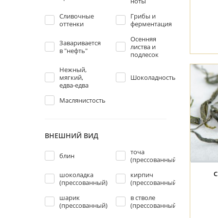
ноты
Сливочные
Грибы и
оттенки
ферментация
Осенняя
Заваривается
листва и
в "нефть"
подлесок
Нежный,
мягкий,
Шоколадность
едва-едва
Маслянистость
ВНЕШНИЙ ВИД
точа
блин
(прессованный)
С
шоколадка
кирпич
(прессованный)
(прессованный)
шарик
в стволе
(прессованный)
(прессованный)