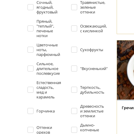
Сочный,
Травянистые,
ягодный,
зеленые
фруктовый
оттенки
Пряный,
"теплый",
Освежающий,
печеные
с кислинкой
нотки
Цветочные
ноты,
Сухофрукты
парфюмный
Сильное,
длительное
"Вкусненький"
послевкусие
Естественная
сладость,
Терпкость,
мед и
дубильность
карамель
Древесность
Гречиш
Горчинка
и землистые
оттенки
Дымно-
Оттенки
копченые
орехов