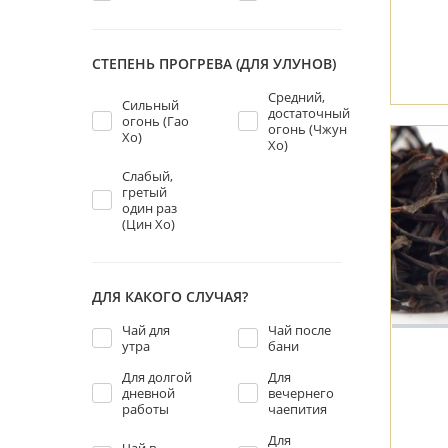
СТЕПЕНЬ ПРОГРЕВА (ДЛЯ УЛУНОВ)
Средний,
Сильный
достаточный
огонь (Гао
огонь (Чжун
Хо)
Хо)
Слабый,
гретый
один раз
(Цин Хо)
ДЛЯ КАКОГО СЛУЧАЯ?
Чай для
Чай после
утра
бани
Для долгой
Для
дневной
вечернего
работы
чаепития
Для