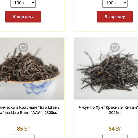
нический Красный "Бао Шань
Чжун Го Хун "Красный Китай"
а" из Цзи Бянь "ААА", 2300м.
2026г.
85
Br
64
Br