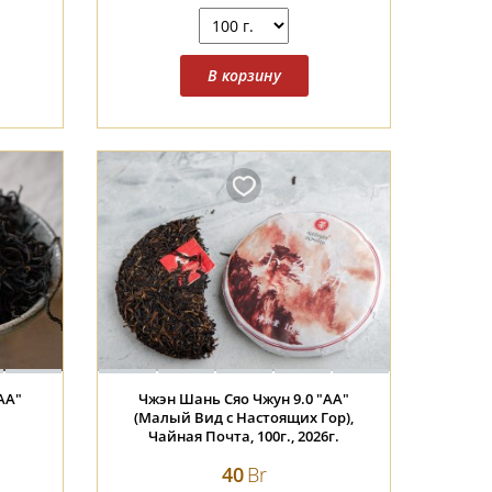
АА"
Чжэн Шань Сяо Чжун 9.0 "АА"
(Малый Вид с Настоящих Гор),
Чайная Почта, 100г., 2026г.
40
Br