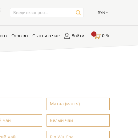
0
BYN
0
кты
Отзывы
Статьи о чае
Войти
0
Br
Матча (маття)
й чай
Белый чай
кий чай
Pin Wu Cha