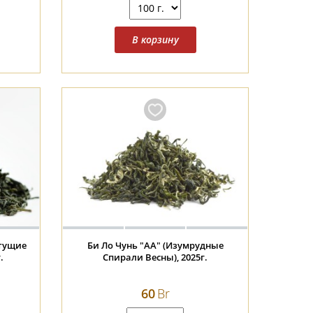
стущие
Би Ло Чунь "АА" (Изумрудные
.
Спирали Весны), 2025г.
60
Br