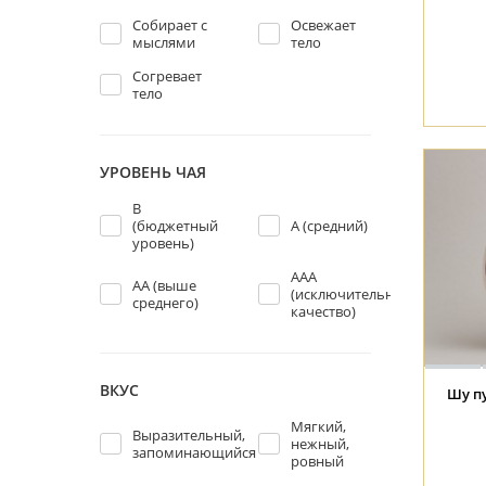
Собирает с
Освежает
мыслями
тело
Согревает
тело
УРОВЕНЬ ЧАЯ
В
(бюджетный
А (средний)
уровень)
ААА
АА (выше
(исключительное
среднего)
качество)
ВКУС
Шу п
Мягкий,
Выразительный,
нежный,
запоминающийся
ровный