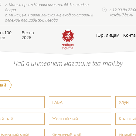
г. Минск, пр-кт Независимости, 44-3н, вход со
двора
с 12:00 до 22:0
г. Минск, ул. Нововиленская 49, вход со стороны
каждый день
главной площади ж/к Левада
п-100
Весна
Юр. лицам
Конта
аев
2026
Чай в интернет магазине tea-mail.by
Чай
ГАБА
Улун
ый чай
Желтый чай
Красны
 (черный чай)
Японский чай
Индийс