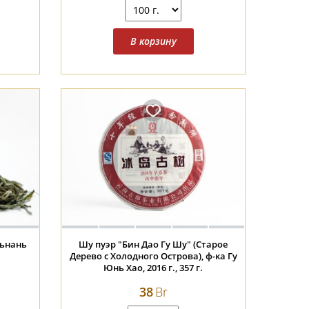
ньнань
Шу пуэр "Бин Дао Гу Шу" (Старое
Дерево с Холодного Острова), ф-ка Гу
Юнь Хао, 2016 г., 357 г.
38
Br