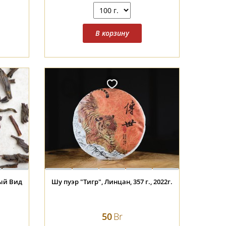
ый Вид
Шу пуэр "Тигр", Линцан, 357 г., 2022г.
50
Br