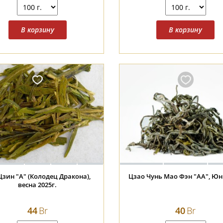
Цзин "А" (Колодец Дракона),
Цзао Чунь Мао Фэн "АА", Ю
весна 2025г.
44
Br
40
Br