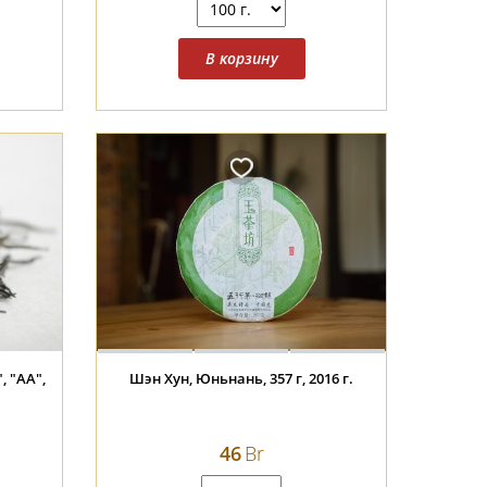
, "АА",
Шэн Хун, Юньнань, 357 г, 2016 г.
46
Br