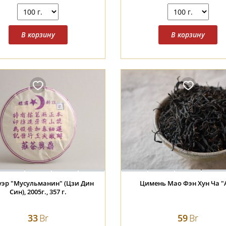
уэр "Мусульманин" (Цзи Дин
Цимень Мао Фэн Хун Ча "
Син), 2005г., 357 г.
33
Br
59
Br