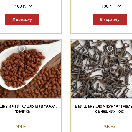
ный чай, Ку Цяо Май "AАА",
Вай Шань Сяо Чжун "А" (Мал
гречиха
с Внешних Гор)
33
Br
36
Br