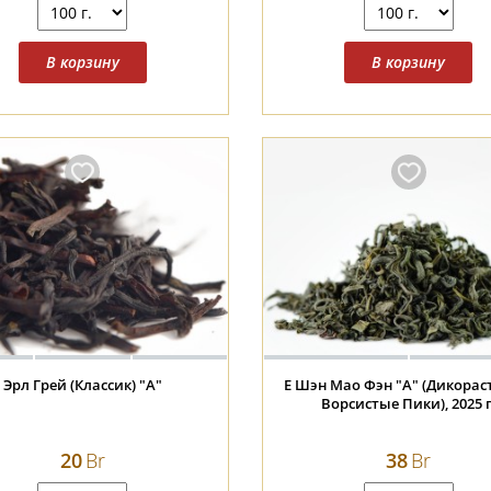
Эрл Грей (Классик) "А"
Е Шэн Мао Фэн "А" (Дикора
Ворсистые Пики), 2025 г
20
Br
38
Br