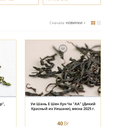
новинки
Сначала
р",
Уи Шань Е Шен Хун Ча "АА" (Дикий
Красный из Уишани), весна 2025 г.
40
Br