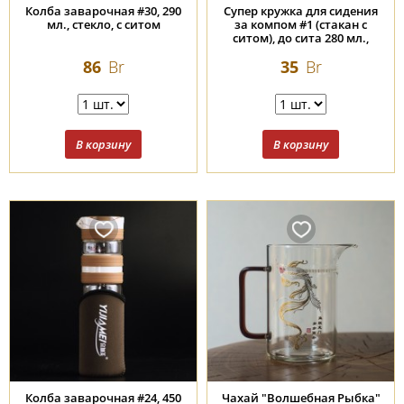
Колба заварочная #30, 290
Супер кружка для сидения
мл., стекло, с ситом
за компом #1 (стакан с
ситом), до сита 280 мл.,
полный 345 мл. стекло.
86
Br
35
Br
Колба заварочная #24, 450
Чахай "Волшебная Рыбка"