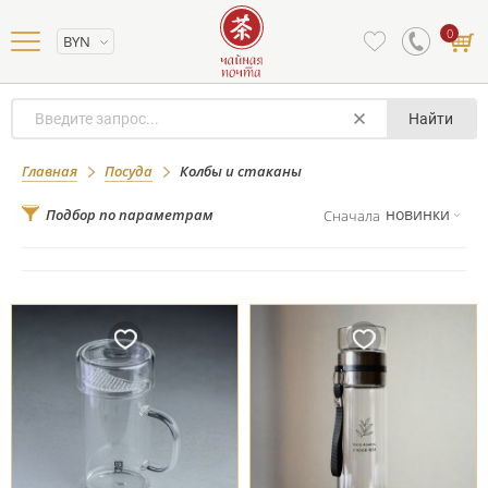
0
BYN
Найти
Колбы и стаканы
Главная
Посуда
Колбы и стаканы
новинки
Подбор по параметрам
Сначала