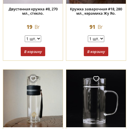
Двустенная кружка #8, 270
Кружка заварочная #18, 280
мл., стекло.
мл., керамика Жу Яо.
19
Br
91
Br