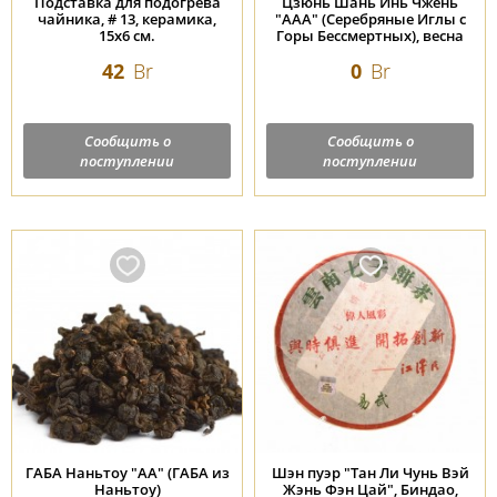
Подставка для подогрева
Цзюнь Шань Инь Чжень
чайника, # 13, керамика,
"ААА" (Серебряные Иглы с
15х6 см.
Горы Бессмертных), весна
2025 г.
42
Br
0
Br
Сообщить о
Сообщить о
поступлении
поступлении
ГАБА Наньтоу "АА" (ГАБА из
Шэн пуэр "Тан Ли Чунь Вэй
Наньтоу)
Жэнь Фэн Цай", Биндао,