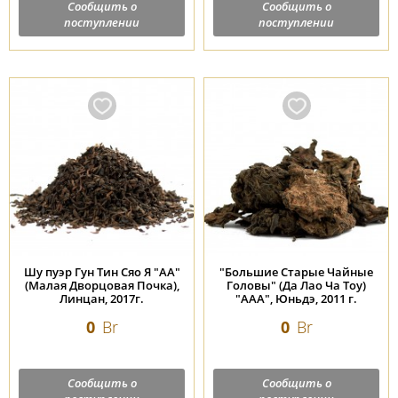
Сообщить о
Сообщить о
поступлении
поступлении
Шу пуэр Гун Тин Сяо Я "АА"
"Большие Старые Чайные
(Малая Дворцовая Почка),
Головы" (Да Лао Ча Тоу)
Линцан, 2017г.
"ААА", Юньдэ, 2011 г.
0
Br
0
Br
Сообщить о
Сообщить о