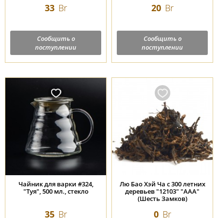
33
Br
20
Br
Сообщить о
Сообщить о
поступлении
поступлении
Чайник для варки #324,
Лю Бао Хэй Ча с 300 летних
"Туя", 500 мл., стекло
деревьев "12103" "ААА"
(Шесть Замков)
35
Br
0
Br