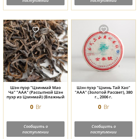
поступлении
поступлении
Шэн пуэр "Цзинмай Мао
Шэн пуэр "Цзинь Тай Хао"
Ча" "ААА" (Рассыпной Шэн
"ААА" (Золотой Рассвет), 380
пуэр из Цзинмай) (Влажный
г., 2006 г.
склад), 2006 г.
0
Br
0
Br
Сообщить о
Сообщить о
поступлении
поступлении