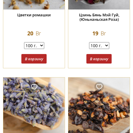
Цветки ромашки
Цзинь Бянь Мэй Гуй,
(Юньнаньская Роза)
20
Br
19
Br