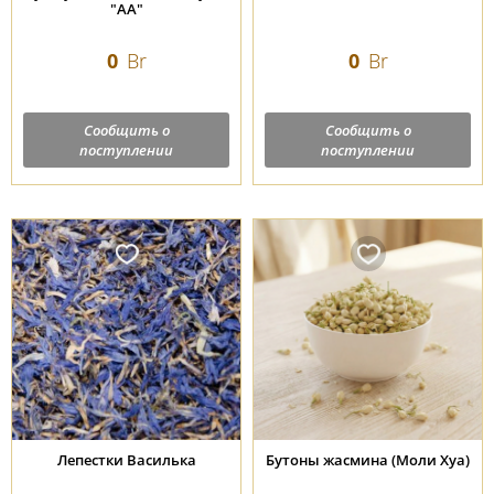
"АА"
0
Br
0
Br
Сообщить о
Сообщить о
поступлении
поступлении
Лепестки Василька
Бутоны жасмина (Моли Хуа)