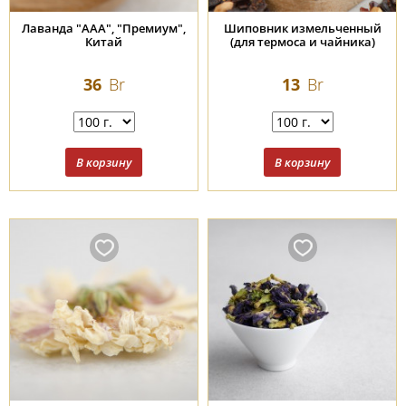
Лаванда "ААА", "Премиум",
Шиповник измельченный
Китай
(для термоса и чайника)
36
Br
13
Br