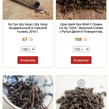
Ку Гуа Шу пуэр ( Шу пуэр
Цзю Цюй Хун Мэй С Озера
выдержаный в горькой
Си Ху "ААА" (Красная Слива
тыкве), 2010 г.
с Ручья Десяти Поворотов),
2026г.
67
Br
108
Br