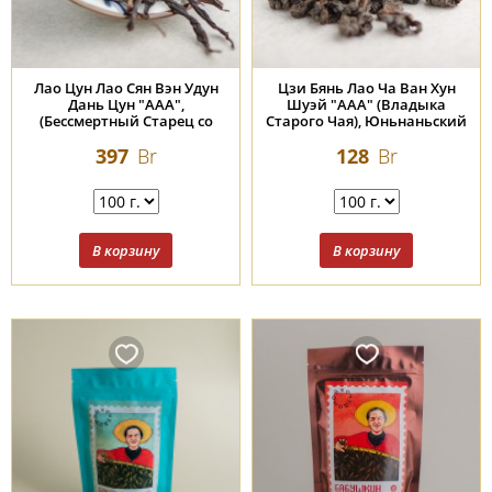
Лао Цун Лао Сян Вэн Удун
Цзи Бянь Лао Ча Ван Хун
Дань Цун "ААА",
Шуэй "ААА" (Владыка
(Бессмертный Старец со
Старого Чая), Юньнаньский
Старых Кустов с Горы Удун)
улун
397
Br
128
Br