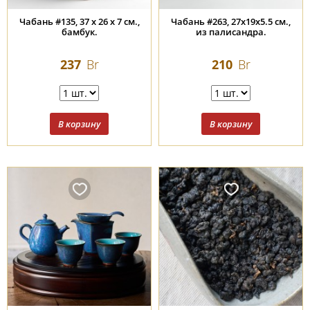
Чабань #135, 37 х 26 х 7 см.,
Чабань #263, 27x19x5.5 см.,
бамбук.
из палисандра.
237
Br
210
Br