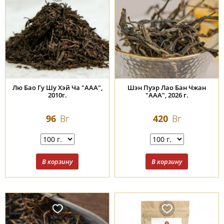
Лю Бао Гу Шу Хэй Ча "ААА",
Шэн Пуэр Лао Бан Чжан
2010г.
"ААА", 2026 г.
96
Br
420
Br