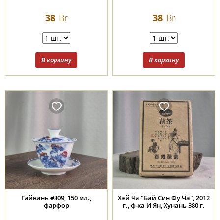
38
Br
38
Br
Гайвань #809, 150 мл.,
Хэй Ча "Бай Син Фу Ча", 2012
фарфор
г., ф-ка И Ян, Хунань 380 г.