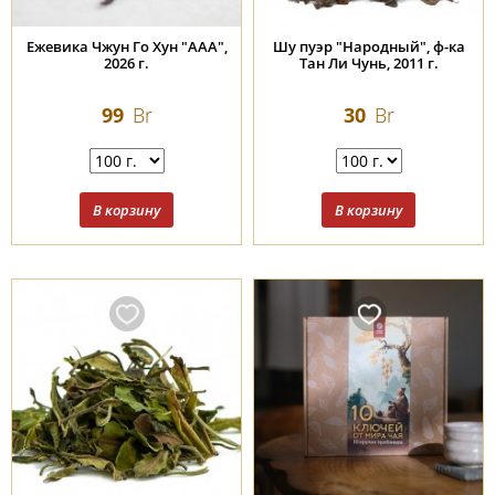
Ежевика Чжун Го Хун "ААА",
Шу пуэр "Народный", ф-ка
2026 г.
Тан Ли Чунь, 2011 г.
99
Br
30
Br