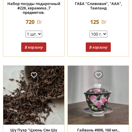
Набор посуды подарочный
ГАБА "Сливовая", "ААА",
#226, керамика ,7
Таиланд
предметов.
720
Br
125
Br
Шу Пуэр "Цзюнь Сян Шу
Гайвань #806, 160 мл.,