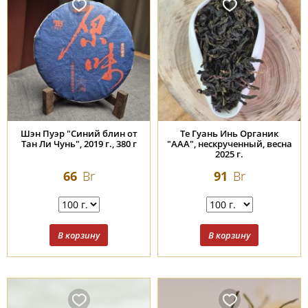
Шэн Пуэр "Синий блин от
Те Гуань Инь Органик
Тан Ли Чунь", 2019 г., 380 г
"ААА", нескрученный, весна
2025 г.
66
Br
91
Br