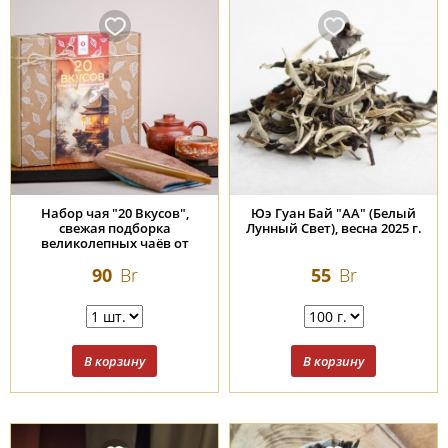
Набор чая "20 Вкусов",
Юэ Гуан Бай "АА" (Белый
свежая подборка
Лунный Свет), весна 2025 г.
великолепных чаёв от
Чайной Почты
90
Br
55
Br