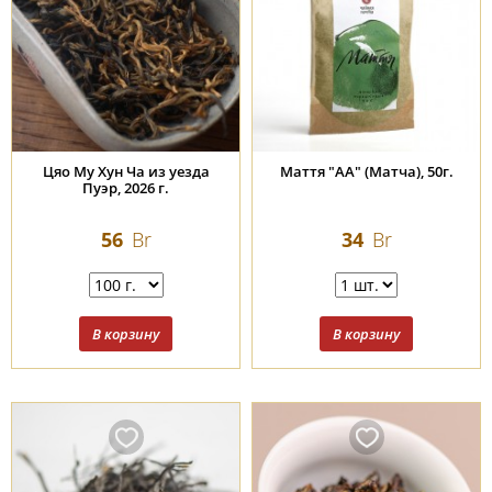
Цяо Му Хун Ча из уезда
Маття "АА" (Матча), 50г.
Пуэр, 2026 г.
56
Br
34
Br