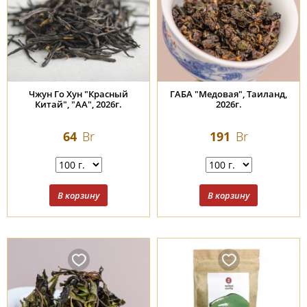
Чжун Го Хун "Красный
ГАБА "Медовая", Таиланд,
Китай", "АА", 2026г.
2026г.
64
Br
191
Br