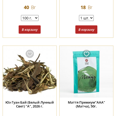
40
Br
18
Br
Юэ Гуан Бай (Белый Лунный
Маття Премиум"ААА"
Свет) "А", 2026 г.
(Матча), 50г.