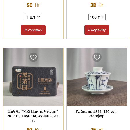
50
Br
38
Br
Хэй Ча "Хей Цзинь Чжуан",
Гайвань #811, 150 мл.,
2012 г., Чжун Ча, Хунань, 200
фарфор
г.
92
Br
45
Br