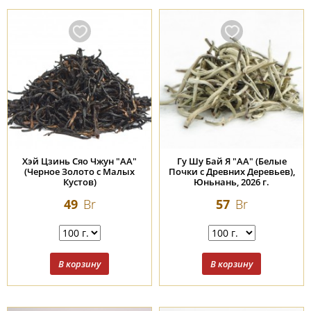
Хэй Цзинь Сяо Чжун "АА"
Гу Шу Бай Я "АА" (Белые
(Черное Золото с Малых
Почки с Древних Деревьев),
Кустов)
Юньнань, 2026 г.
49
Br
57
Br