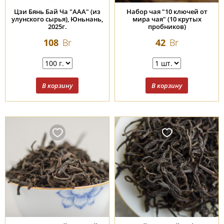
Цзи Бянь Бай Ча "ААА" (из
Набор чая "10 ключей от
улунского сырья), Юньнань,
мира чая" (10 крутых
2025г.
пробников)
108
Br
42
Br