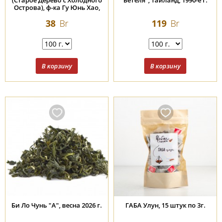
(Старое Дерево с Холодного
Бетеля", Таиланд, 1990-е г.
Острова), ф-ка Гу Юнь Хао,
2016 г., 357 г.
38
Br
119
Br
Би Ло Чунь "А", весна 2026 г.
ГАБА Улун, 15 штук по 3г.