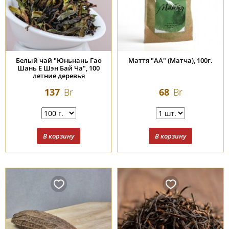
Белый чай "Юньнань Гао
Маття "АА" (Матча), 100г.
Шань Е Шэн Бай Ча", 100
летние деревья
137
Br
68
Br