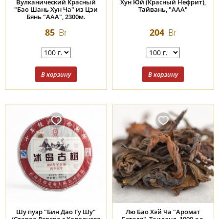
Вулканический Красный
Хун Юй (Красный Нефрит),
"Бао Шань Хун Ча" из Цзи
Тайвань, "ААА"
Бянь "ААА", 2300м.
85
Br
204
Br
Шу пуэр "Бин Дао Гу Шу"
Лю Бао Хэй Ча "Аромат