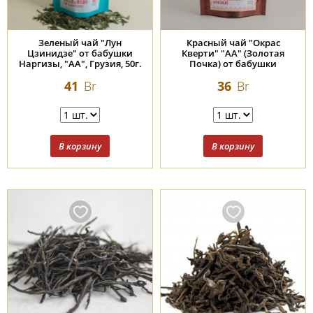
Зеленый чай "Лун
Красный чай "Окрас
Цзинидзе" от бабушки
Кверти" "АА" (Золотая
Наргизы, "АА", Грузия, 50г.
Почка) от бабушки
Наргизы, Грузия, 50г.
41
Br
36
Br