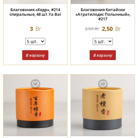
Благовония «Кедр», #214
Благовония Китайски
спиральные, 48 шт.Ya Bai
«Атратилодес Полынный»,
#217
3
Br
2,50
Br
2,50
Br