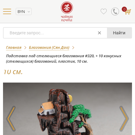
0
BYN
Найти
Подставка под стелющиеся
Главная
Благовония (Сян Дао)
благовония #320, + 10 конусных
Подставка под стелющиеся благовония #320, + 10 конусных
(стелющихся) благовоний, пластик, 10 см.
(стелющихся) благовоний, пластик,
10 см.