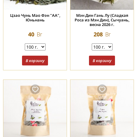
Цзао Чунь Мао Фэн "АА",
Мэн Дин Гань Лу (Сладкая
Юньнань
Роса из Мэн Дин), Сычуань,
весна 2026 г.
40
Br
208
Br