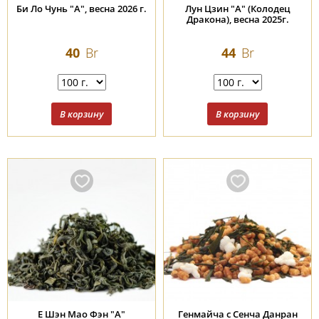
Би Ло Чунь "А", весна 2026 г.
Лун Цзин "А" (Колодец
Дракона), весна 2025г.
40
Br
44
Br
Е Шэн Мао Фэн "А"
Генмайча с Сенча Данран