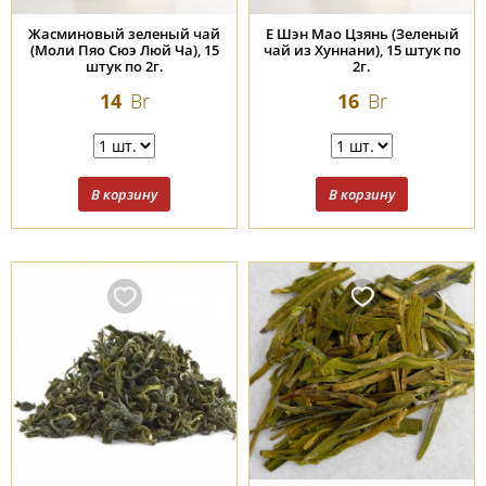
Жасминовый зеленый чай
Е Шэн Мао Цзянь (Зеленый
(Моли Пяо Сюэ Люй Ча), 15
чай из Хуннани), 15 штук по
штук по 2г.
2г.
14
Br
16
Br