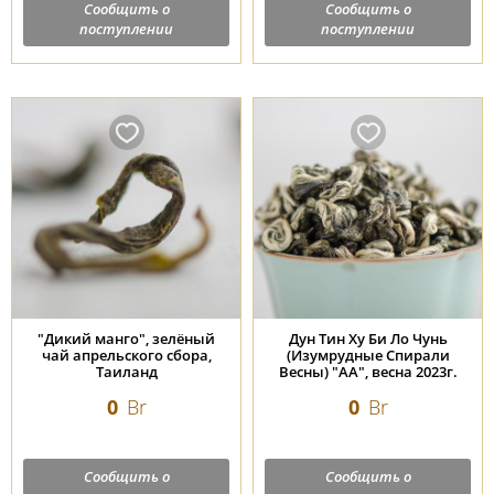
Сообщить о
Сообщить о
поступлении
поступлении
"Дикий манго", зелёный
Дун Тин Ху Би Ло Чунь
чай апрельского сбора,
(Изумрудные Спирали
Таиланд
Весны) "АА", весна 2023г.
0
Br
0
Br
Сообщить о
Сообщить о