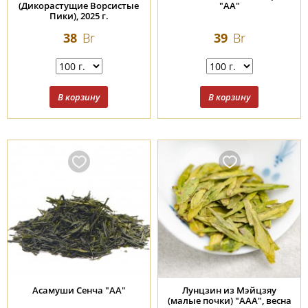
(Дикорастущие Ворсистые
"АА"
Пики), 2025 г.
38
Br
39
Br
Асамуши Сенча "АА"
Лунцзин из Мэйцзяу
(малые почки) "ААА", весна