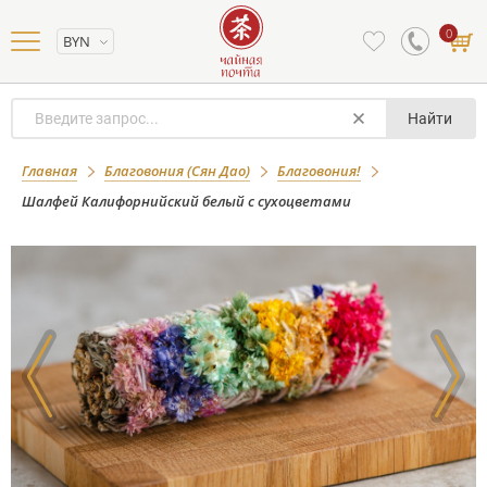
0
BYN
Найти
Шалфей Калифорнийский белый с
Главная
Благовония (Сян Дао)
Благовония!
сухоцветами
Шалфей Калифорнийский белый с сухоцветами