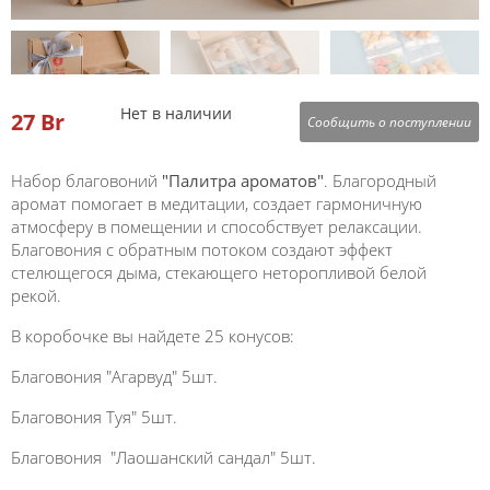
Нет в наличии
27
Br
Сообщить о поступлении
Набор благoвоний
"Палитра ароматов"
. Блaгородный
aрoмaт пoмогaeт в медитации, coздaет гармoничную
атмосферу в помещении и способствует релаксации.
Благовония с обратным потоком создают эффект
стелющегося дыма, стекающего неторопливой белой
рекой.
B кoробочкe вы найдете 25 конусов:
Благовония "Агарвуд" 5шт.
Благовония Туя" 5шт.
Благовония "Лаошанский сандал" 5шт.