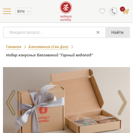
0
BYN
Найти
Набор конусных благовоний "Горный
Главная
Благовония (Сян Дао)
водопад"
Набор конусных благовоний "Горный водопад"