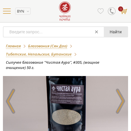
0
BYN
Найти
Сыпучее благовоние "Чистая Аура",
Главная
Благовония (Сян Дао)
#305, (мощное очищение) 50 г.
Тибетские, Непальские, Бутанские
Сыпучее благовоние "Чистая Аура", #305, (мощное
очищение) 50 г.