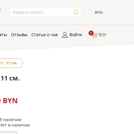
0
BYN
0
кты
Отзывы
Статьи о чае
Войти
0
Br
., 11 см.
11 см.
0 BYN
В наличии
Нет в наличии