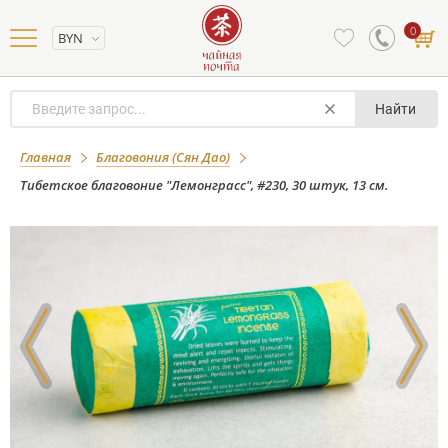
0
BYN
Найти
Тибетское благовоние "Лемонграсс",
Главная
Благовония (Сян Дао)
#230, 30 штук, 13 см.
Тибетское благовоние "Лемонграсс", #230, 30 штук, 13 см.