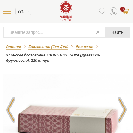
0
BYN
Найти
Японское благовоние EDONISHIKI
Главная
Благовония (Сян Дао)
Японские
TSUYA (Древесно-фруктовый), 220
Японское благовоние EDONISHIKI TSUYA (Древесно-
фруктовый), 220 штук
штук