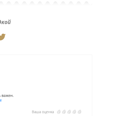
дкой
 важен.
е
Ваша оценка