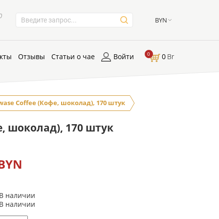
0
BYN
0
кты
Отзывы
Статьи о чае
Войти
0
Br
ase Coffee (Кофе, шоколад), 170 штук
е, шоколад), 170 штук
 BYN
В наличии
В наличии