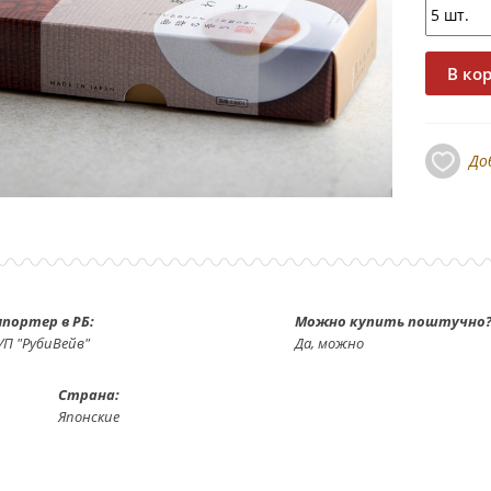
До
портер в РБ:
Можно купить поштучно?
УП "РубиВейв"
Да, можно
Страна:
Японские