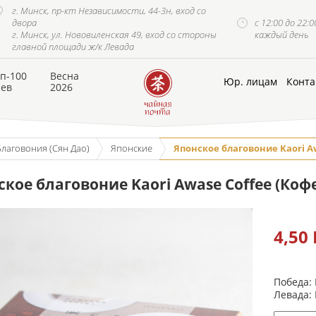
г. Минск, пр-кт Независимости, 44-3н, вход со
двора
с 12:00 до 22:0
г. Минск, ул. Нововиленская 49, вход со стороны
каждый день
главной площади ж/к Левада
п-100
Весна
Юр. лицам
Конта
аев
2026
Благовония (Сян Дао)
Японские
Японское благовоние Kaori Aw
кое благовоние Kaori Awase Coffee (Коф
4,50
Победа:
Левада: