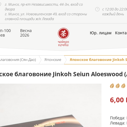
г. Минск, пр-кт Независимости, 44-3н, вход со
двора
с 12:00 до 22:0
г. Минск, ул. Нововиленская 49, вход со стороны
каждый день
главной площади ж/к Левада
п-100
Весна
Юр. лицам
Конта
аев
2026
Благовония (Сян Дао)
Японские
Японское благовоние Jinkoh S
кое благовоние Jinkoh Seiun Aloeswood (
6,00
Победа:
Левада: