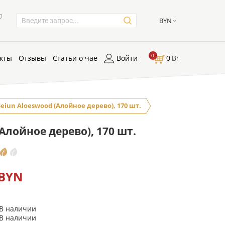
0
BYN
0
кты
Отзывы
Статьи о чае
Войти
0
Br
eiun Aloeswood (Алойное дерево), 170 шт.
Алойное дерево), 170 шт.
 BYN
В наличии
В наличии