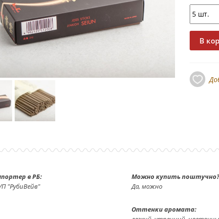
До
портер в РБ:
Можно купить поштучно?
УП "РубиВейв"
Да, можно
Оттенки аромата:
легкий, утренний, цветочны