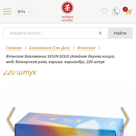
0
BYN
Найти
Японское благовоние SEIUN GOLD
Главная
Благовония (Сян Дао)
Японские
(Алойное дерево киара, мед,
Японское благовоние SEIUN GOLD (Алойное дерево киара,
мед, болгарская роза, корица, кориандр), 220 штук
болгарская роза, корица, кориандр),
220 штук