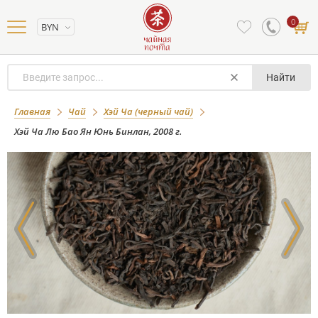
0
BYN
Найти
Хэй Ча Лю Бао Ян Юнь Бинлан, 2008 г.
Главная
Чай
Хэй Ча (черный чай)
Хэй Ча Лю Бао Ян Юнь Бинлан, 2008 г.