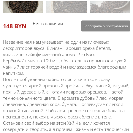
Нет в наличии
148 BYN
Сообщить о поступлении
Название чая нам указывает на один из ключевых
дескрипторов вкуса. Бинлан - аромат ореха бетеля,
«классический» фирменный аромат Лю Бао.
Берём 6-7 г чая на 100 мл , обязательно промываем сухой
чайный лист горячей водой и наслаждаемся благородным
напитком.
После пробуждения чайного листа кипятком сразу
чувствуется яркий ореховый профиль. Вкус мягкий, тягучий,
пряный, древесный, с нотами кедровых орешков. Настой
темно-коньячного цвета. В аромате дубовый лес, мокрая
древесина, древесная кора, бумага. Послевкусие с лёгкой
ягодной кислинкой. Чай дарит ровное состояние баланса,
неспешности, покоя в мыслях, расслабление в теле.
Останови свой выбор на этой Хэй Ча, если хочется
созерцать и творить, а в прочем - жизнь и есть творческий