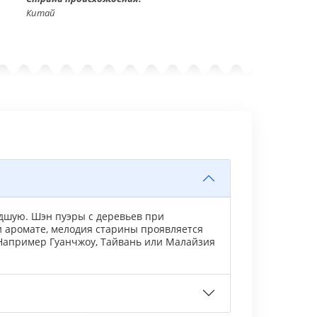
Китай
худшую. Шэн пуэры с деревьев при
и аромате, мелодия старины проявляется
 Например Гуанчжоу, Тайвань или Малайзия