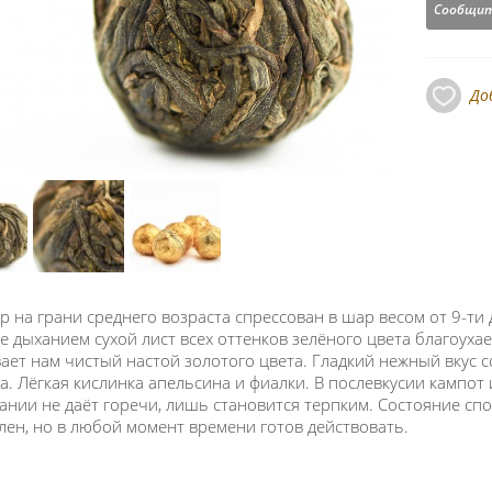
Сообщит
До
р на грани среднего возраста спрессован в шар весом от 9-ти 
е дыханием сухой лист всех оттенков зелёного цвета благоуха
ает нам чистый настой золотого цвета. Гладкий нежный вкус с
а. Лёгкая кислинка апельсина и фиалки. В послевкусии кампот
ании не даёт горечи, лишь становится терпким. Состояние спо
лен, но в любой момент времени готов действовать.