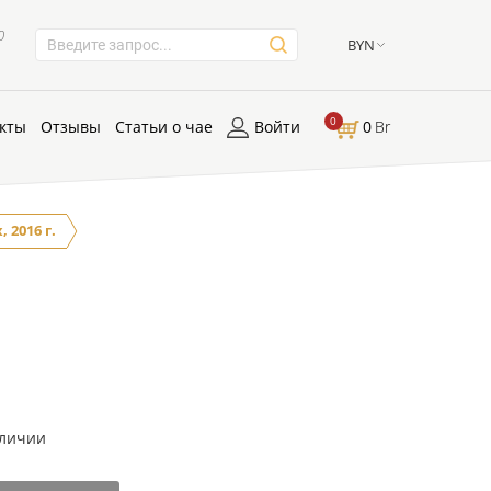
0
BYN
0
кты
Отзывы
Статьи о чае
Войти
0
Br
 2016 г.
аличии