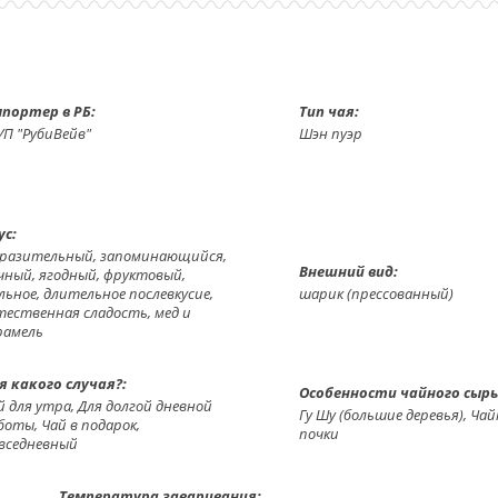
портер в РБ:
Тип чая:
УП "РубиВейв"
Шэн пуэр
ус:
разительный, запоминающийся,
Внешний вид:
чный, ягодный, фруктовый,
льное, длительное послевкусие,
шарик (прессованный)
тественная сладость, мед и
рамель
я какого случая?:
Особенности чайного сырь
й для утра, Для долгой дневной
Гу Шу (большие деревья), Ча
боты, Чай в подарок,
почки
вседневный
Температура заваривания: