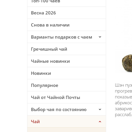
Топ-100 чаев
Весна 2026
Снова в наличии
Варианты подарков с чаем
Гречишный чай
Чайные новинки
Новинки
Шэн пуэ
Популярное
прогрев
показыв
Чай от Чайной Почты
абрикос
заварив
Выбор чая по состоянию
расслаб
Чай