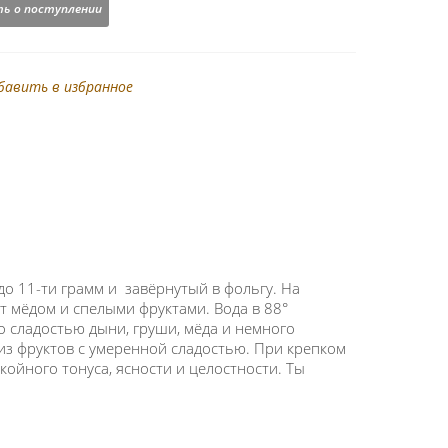
ь о поступлении
бавить в избранное
до 11-ти грамм и завёрнутый в фольгу. На
ет мёдом и спелыми фруктами. Вода в 88°
о сладостью дыни, груши, мёда и немного
 из фруктов с умеренной сладостью. При крепком
койного тонуса, ясности и целостности. Ты