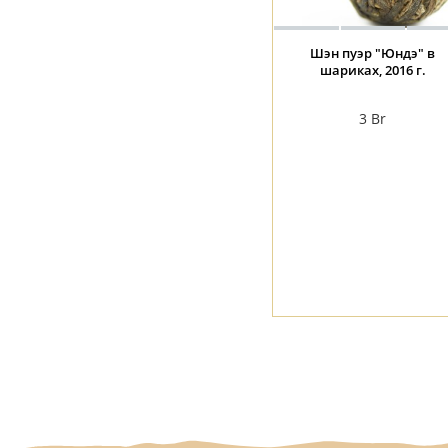
Шэн пуэр "Юндэ" в
шариках, 2016 г.
3
Br