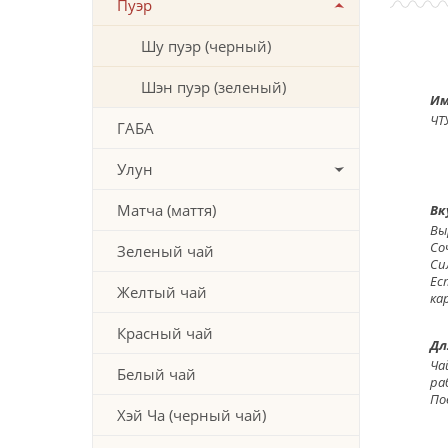
Пуэр
Шу пуэр (черный)
Шэн пуэр (зеленый)
Им
ЧТ
ГАБА
Улун
Матча (маття)
Вк
Вы
Со
Зеленый чай
Си
Ес
Желтый чай
ка
Красный чай
Дл
Ча
Белый чай
ра
По
Хэй Ча (черный чай)