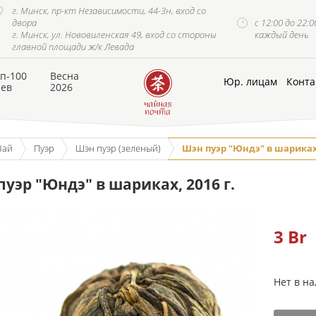
г. Минск, пр-кт Независимости, 44-3н, вход со
двора
с 12:00 до 22:0
г. Минск, ул. Нововиленская 49, вход со стороны
каждый день
главной площади ж/к Левада
п-100
Весна
Юр. лицам
Конта
аев
2026
Чай
Пуэр
Шэн пуэр (зеленый)
Шэн пуэр "Юндэ" в шариках,
уэр "Юндэ" в шариках, 2016 г.
3
Br
Нет в н