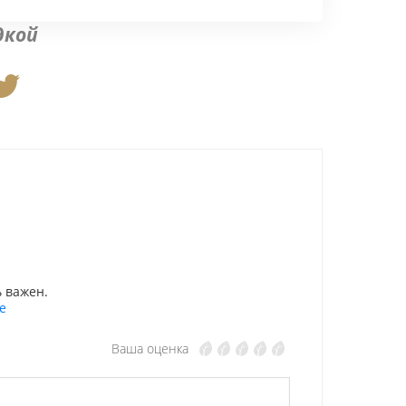
дкой
 важен.
е
Ваша оценка