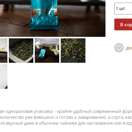
До
ая одноразовая упаковка – крайне удобный современный форм
количество уже взвешено и готово к завариванию, а сорта, ка
ся вкусный даже в обычном чайнике для настаивания или в кр