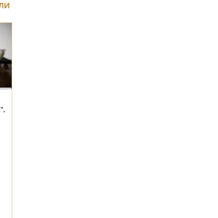
ЛИ
",