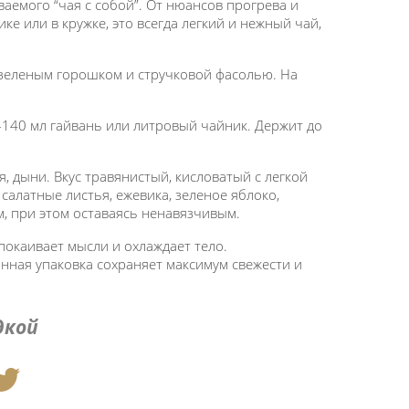
аемого “чая с собой”. От нюансов прогрева и
ке или в кружке, это всегда легкий и нежный чай,
 зеленым горошком и стручковой фасолью. На
0-140 мл гайвань или литровый чайник. Держит до
, дыни. Вкус травянистый, кисловатый с легкой
салатные листья, ежевика, зеленое яблоко,
, при этом оставаясь ненавязчивым.
покаивает мысли и охлаждает тело.
нная упаковка сохраняет максимум свежести и
дкой