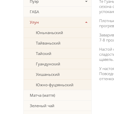
Пуэр
Те Гуан
сезона 
успокаи
ГАБА
Плотные
Улун
прогрев
Юньнаньский
Заварив
7-8 про
Тайваньский
Настой 
Тайский
сладост
щавель.
Гуандунский
У насто
Повседн
Уишаньский
оттенко
Южно-фуцзяньский
Матча (маття)
Зеленый чай