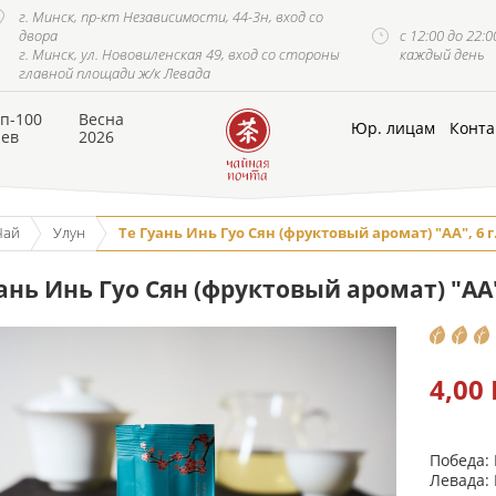
г. Минск, пр-кт Независимости, 44-3н, вход со
двора
с 12:00 до 22:0
г. Минск, ул. Нововиленская 49, вход со стороны
каждый день
главной площади ж/к Левада
п-100
Весна
Юр. лицам
Конта
аев
2026
Чай
Улун
Те Гуань Инь Гуо Сян (фруктовый аромат) "АА", 6 г
ань Инь Гуо Сян (фруктовый аромат) "АА",
4,00
Победа:
Левада: