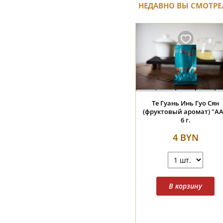
НЕДАВНО ВЫ СМОТРЕ
Те Гуань Инь Гуо Сян
(фруктовый аромат) "АА
6 г.
4 BYN