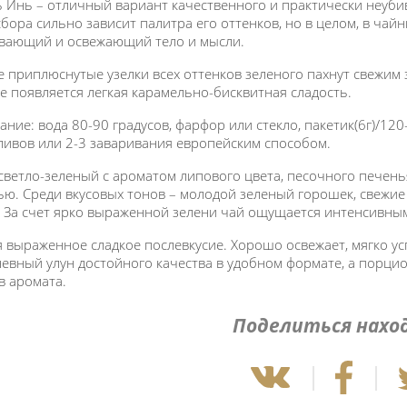
ь Инь – отличный вариант качественного и практически неубив
сбора сильно зависит палитра его оттенков, но в целом, в чайни
вающий и освежающий тело и мысли.
 приплюснутые узелки всех оттенков зеленого пахнут свежим
е появляется легкая карамельно-бисквитная сладость.
ание: вода 80-90 градусов, фарфор или стекло, пакетик(6г)/12
ливов или 2-3 заваривания европейским способом.
светло-зеленый с ароматом липового цвета, песочного печенья
ью. Среди вкусовых тонов – молодой зеленый горошек, свежие 
 За счет ярко выраженной зелени чай ощущается интенсивным
я выраженное сладкое послевкусие. Хорошо освежает, мягко ус
евный улун достойного качества в удобном формате, а порцио
в аромата.
Поделиться нахо