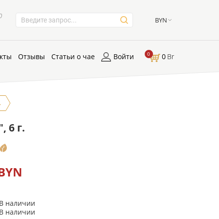
0
BYN
0
кты
Отзывы
Статьи о чае
Войти
0
Br
.
 6 г.
 BYN
В наличии
В наличии