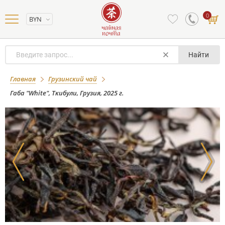
0
BYN
Найти
Габа "White", Ткибули, Грузия, 2025 г.
Главная
Грузинский чай
Габа "White", Ткибули, Грузия, 2025 г.