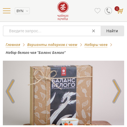
0
BYN
Найти
Набор белого чая "Баланс Белого"
Главная
Варианты подарков с чаем
Наборы чаев
Набор белого чая "Баланс Белого"