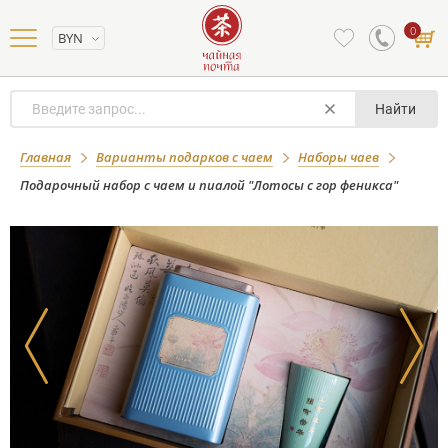
0
BYN
Найти
Подарочный набор с чаем и пиалой
Главная
Варианты подарков с чаем
Наборы чаев
"Лотосы с гор феникса"
Подарочный набор с чаем и пиалой "Лотосы с гор феникса"