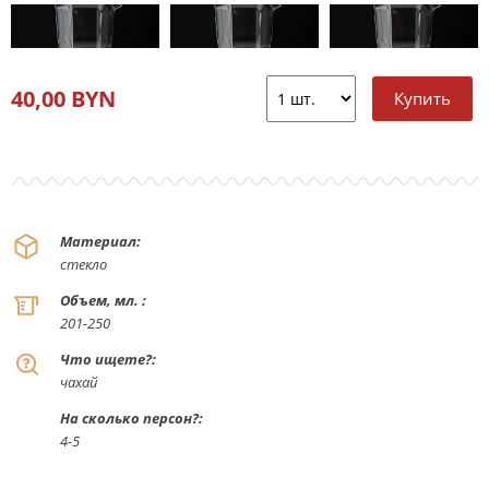
40,00 BYN
Материал:
стекло
Объем, мл. :
201-250
Что ищете?:
чахай
На сколько персон?:
4-5