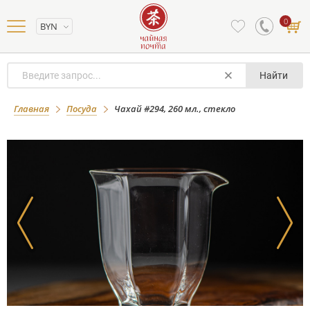
0
BYN
Найти
Чахай #294, 260 мл., стекло
Главная
Посуда
Чахай #294, 260 мл., стекло