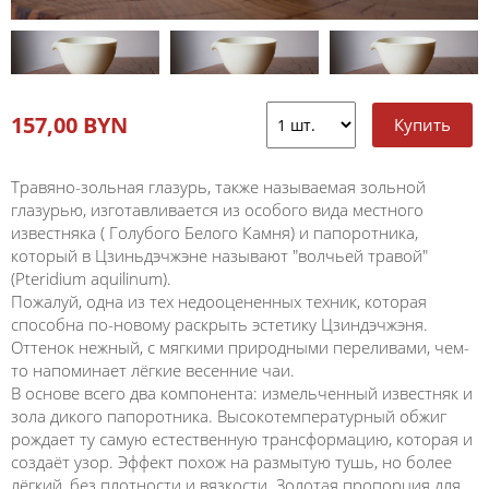
157,00 BYN
Травяно-зольная глазурь, также называемая зольной
глазурью, изготавливается из особого вида местного
известняка ( Голубого Белого Камня) и папоротника,
который в Цзиньдэчжэне называют "волчьей травой"
(Pteridium aquilinum).
Пожалуй, одна из тех недооцененных техник, которая
способна по-новому раскрыть эстетику Цзиндэчжэня.
Оттенок нежный, с мягкими природными переливами, чем-
то напоминает лёгкие весенние чаи.
В основе всего два компонента: измельченный известняк и
зола дикого папоротника. Высокотемпературный обжиг
рождает ту самую естественную трансформацию, которая и
создаёт узор. Эффект похож на размытую тушь, но более
лёгкий, без плотности и вязкости. Золотая пропорция для