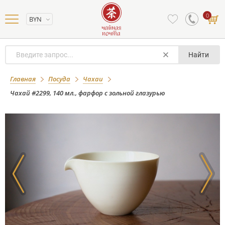
0
BYN
Найти
Чахай #2299, 140 мл., фарфор с
Главная
Посуда
Чахаи
зольной глазурью
Чахай #2299, 140 мл., фарфор с зольной глазурью