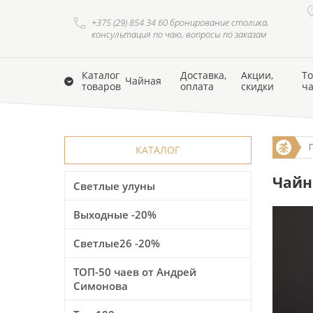
+375 (29) 854 34 60 бронирование столика,
консультация по чаю, вопросы по заказам
Каталог
Доставка,
Акции,
То
Чайная
товаров
оплата
скидки
ч
КАТАЛОГ
Чайни
Светлые улуны
Выходные -20%
Светлые26 -20%
ТОП-50 чаев от Андрей
Симонова