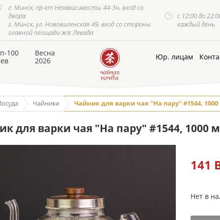
г. Минск, пр-кт Независимости, 44-3н, вход со
двора
с 12:00 до 22:0
г. Минск, ул. Нововиленская 49, вход со стороны
каждый день
главной площади ж/к Левада
п-100
Весна
Юр. лицам
Конта
аев
2026
Посуда
Чайники
Чайник для варки чая "На пару" #1544, 1000 
к для варки чая "На пару" #1544, 1000 м
141
Нет в н