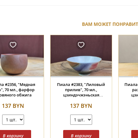
ВАМ МОЖЕТ ПОНРАВИ
#2356, "Медная
Пиала #2383, "Лиловый
Пиала #
 70 мл., фарфор
прилив", 70 мл.,
разло
яного обжига
цзиндэчжэньская
цзинд
керамика
к
37 BYN
137 BYN
1