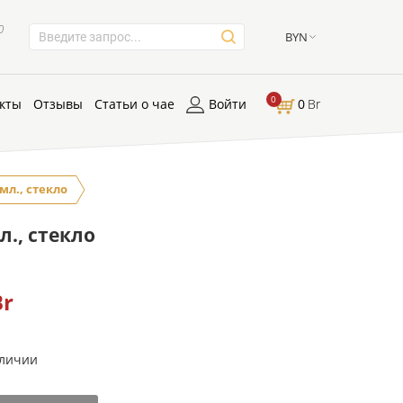
0
BYN
0
кты
Отзывы
Статьи о чае
Войти
0
Br
мл., стекло
л., стекло
Br
аличии