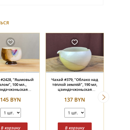
ТЬСЯ
2428, "Яшмовый
Чахай #379, "Облако над
Пиала #
м", 100 мл.,
тёплой землёй", 190 мл,
россыпь", 7
эчжэньская
цзиндэчжэньская
г
ерамика
керамика
45 BYN
137 BYN
14