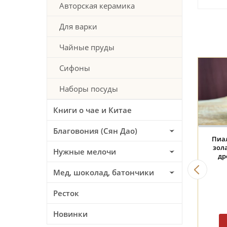
Авторская керамика
Для варки
Чайные пруды
Сифоны
Наборы посуды
Книги о чае и Китае
Благовония (Сян Дао)
й #382, "Лёд на
Пиала #2338, "Синие
Пиала 
ой воде", 135 мл,
креветки", 120 мл., фарфор
зола",
Нужные мелочи
ндэчжэньская
дров
керамика
Мед, шоколад, батончики
144 BYN
137 BYN
1
Ресток
Новинки