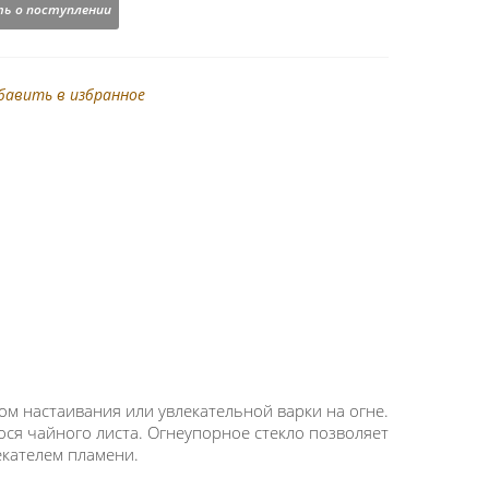
ь о поступлении
бавить в избранное
м настаивания или увлекательной варки на огне.
ся чайного листа. Огнеупорное стекло позволяет
екателем пламени.