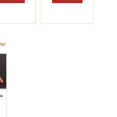
ЛИ
На