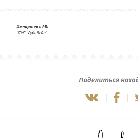
Импортер в РБ:
ЧТУП "РубиВейв"
Поделиться нахо