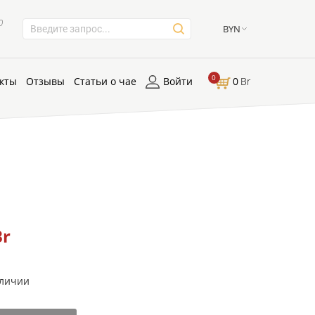
0
BYN
0
кты
Отзывы
Статьи о чае
Войти
0
Br
Br
аличии