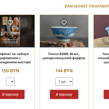
ВАМ МОЖЕТ ПОНРАВИ
 #375, "Пепельный
Пиала #2345, "Синяя
Пиала #2
т", 210 мл., фарфор
россыпь", 70 мл., керамика,
75 мл.
овяного обжига
глазурь
143 BYN
142 BYN