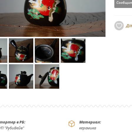
Сообщит
До
портер в РБ:
Материал:
УП "РубиВейв"
керамика