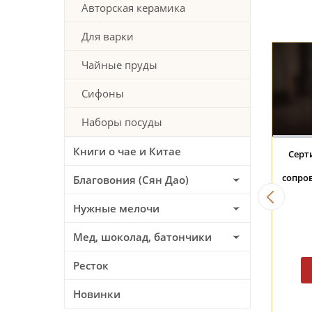
Авторская керамика
Для варки
Чайные пруды
Сифоны
Наборы посуды
Книги о чае и Китае
хай #382, "Лёд на
Чахай #385, "Тёплая
Чахай
ойной воде", 135 мл,
земля", 160 мл,
рассве
зиндэчжэньская
цзиндэчжэньская
др
Благовония (Сян Дао)
керамика
керамика
144 BYN
150 BYN
Нужные мелочи
Мед, шоколад, батончики
Ресток
Новинки