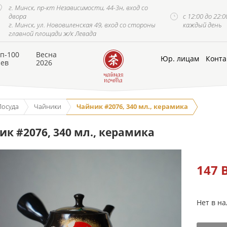
г. Минск, пр-кт Независимости, 44-3н, вход со
двора
с 12:00 до 22:0
г. Минск, ул. Нововиленская 49, вход со стороны
каждый день
главной площади ж/к Левада
п-100
Весна
Юр. лицам
Конта
аев
2026
Посуда
Чайники
Чайник #2076, 340 мл., керамика
ик #2076, 340 мл., керамика
147
Нет в н