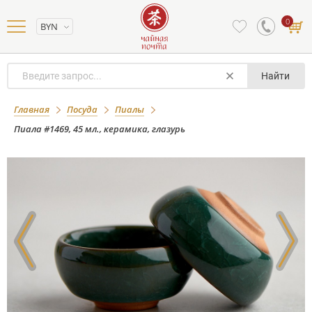
0
BYN
Найти
Пиала #1469, 45 мл., керамика,
Главная
Посуда
Пиалы
глазурь
Пиала #1469, 45 мл., керамика, глазурь