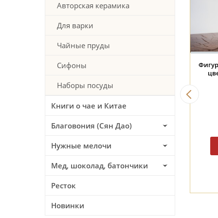
Авторская керамика
Для варки
Чайные пруды
 #342, 210мл., стекло
Чахай #357, 200 мл,
Фигур
Сифоны
керамика
цве
Наборы посуды
32 BYN
32 BYN
Книги о чае и Китае
Благовония (Сян Дао)
Нужные мелочи
Мед, шоколад, батончики
Ресток
Новинки