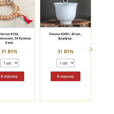
Четки #104,
Пиала #2001, 40 мл.,
Пиала
ельник, 54 бусины
фарфор.
8 мм
31 BYN
31 BYN