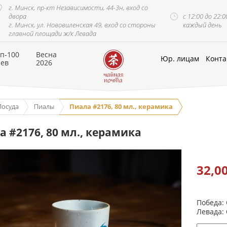
г. Минск, пр-кт Независимости, 44-3н, вход со
двора
с 12:00 до 22:0
г. Минск, ул. Нововиленская 49, вход со стороны
каждый день
главной площади ж/к Левада
п-100
Весна
Юр. лицам
Конта
аев
2026
Посуда
Пиалы
Пиала #2176, 80 мл., керамика
 #2176, 80 мл., керамика
32,0
Победа:
Левада: