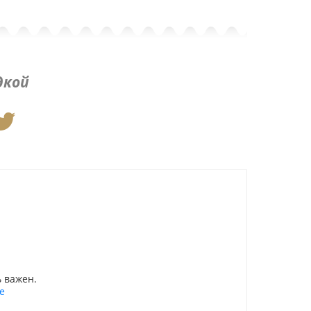
дкой
 важен.
е