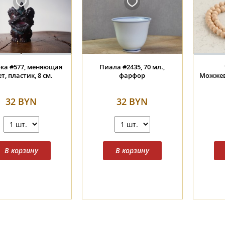
ка #577, меняющая
Пиала #2435, 70 мл.,
т, пластик, 8 см.
фарфор
Можжев
32 BYN
32 BYN