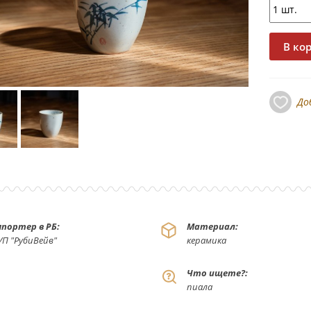
До
портер в РБ:
Материал:
УП "РубиВейв"
керамика
Что ищете?:
пиала