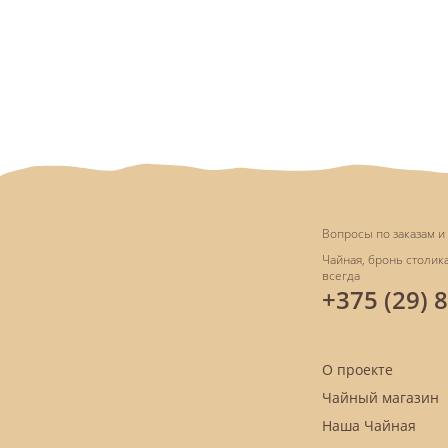
Вопросы по заказам и 
Чайная, бронь столика
всегда
+375 (29) 
О проекте
Чайный магазин
Наша Чайная