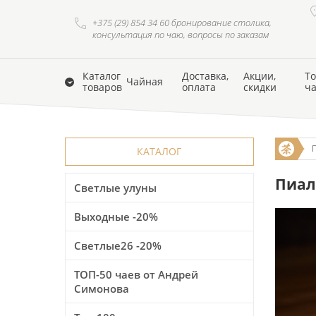
+375 (29) 854 34 60 бронирование столика,
консультация по чаю, вопросы по заказам
Каталог
Доставка,
Акции,
То
Чайная
товаров
оплата
скидки
ч
КАТАЛОГ
Пиала
Светлые улуны
Выходные -20%
Светлые26 -20%
ТОП-50 чаев от Андрей
Симонова