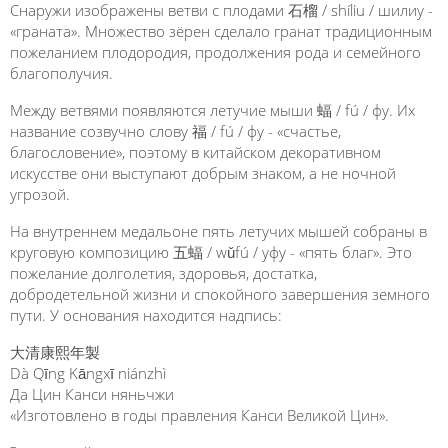
Снаружи изображены ветви с плодами 石榴 / shíliu / шилиу -
«граната». Множество зёрен сделало гранат традиционным
пожеланием плодородия, продолжения рода и семейного
благополучия.
Между ветвями появляются летучие мыши 蝠 / fú / фу. Их
название созвучно слову 福 / fú / фу - «счастье,
благословение», поэтому в китайском декоративном
искусстве они выступают добрым знаком, а не ночной
угрозой.
На внутреннем медальоне пять летучих мышей собраны в
круговую композицию 五蝠 / wǔfú / уфу - «пять благ». Это
пожелание долголетия, здоровья, достатка,
добродетельной жизни и спокойного завершения земного
пути. У основания находится надпись:
大清康熙年製
Dà Qīng Kāngxī niánzhì
Да Цин Канси няньчжи
«Изготовлено в годы правления Канси Великой Цин».