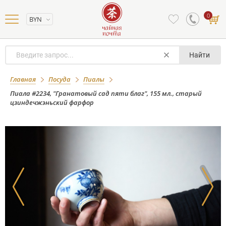
0
BYN
Найти
Пиала #2234, "Гранатовый сад пяти
Главная
Посуда
Пиалы
благ", 155 мл., старый
Пиала #2234, "Гранатовый сад пяти благ", 155 мл., старый
цзиндечжэньский фарфор
цзиндечжэньский фарфор