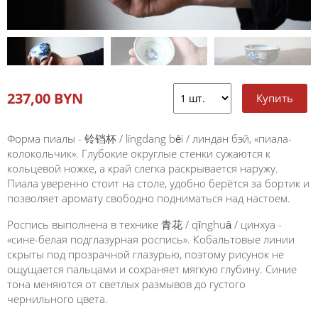
237,00 BYN
Форма пиалы - 铃铛杯 / língdang bēi / линдан бэй, «пиала-
колокольчик». Глубокие округлые стенки сужаются к
кольцевой ножке, а край слегка раскрывается наружу.
Пиала уверенно стоит на столе, удобно берётся за бортик и
позволяет аромату свободно подниматься над настоем.
Роспись выполнена в технике 青花 / qīnghuā / цинхуа -
«сине-белая подглазурная роспись». Кобальтовые линии
скрыты под прозрачной глазурью, поэтому рисунок не
ощущается пальцами и сохраняет мягкую глубину. Синие
тона меняются от светлых размывов до густого
чернильного цвета.