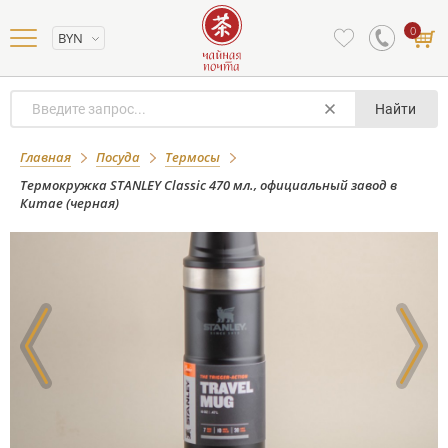
0
BYN
Найти
Термокружка STANLEY Classic 470 мл.,
Главная
Посуда
Термосы
официальный завод в Китае (черная)
Термокружка STANLEY Classic 470 мл., официальный завод в
Китае (черная)