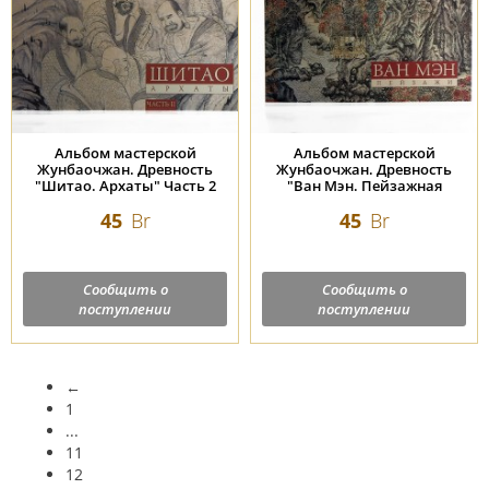
Альбом мастерской
Альбом мастерской
Жунбаочжан. Древность
Жунбаочжан. Древность
"Шитао. Архаты" Часть 2
"Ван Мэн. Пейзажная
живопись"
45
Br
45
Br
Сообщить о
Сообщить о
поступлении
поступлении
←
1
...
11
12