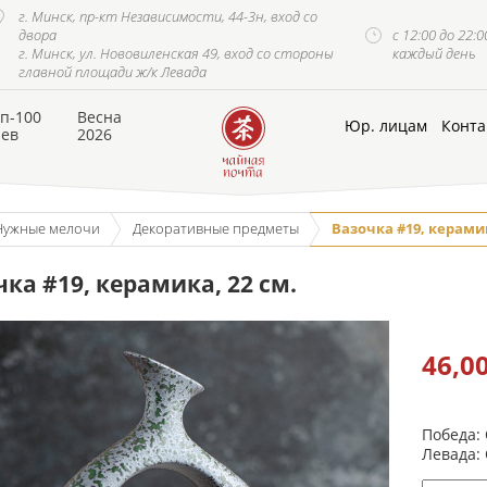
г. Минск, пр-кт Независимости, 44-3н, вход со
двора
с 12:00 до 22:0
г. Минск, ул. Нововиленская 49, вход со стороны
каждый день
главной площади ж/к Левада
п-100
Весна
Юр. лицам
Конта
аев
2026
Нужные мелочи
Декоративные предметы
Вазочка #19, керамик
ка #19, керамика, 22 см.
46,0
Победа:
Левада: