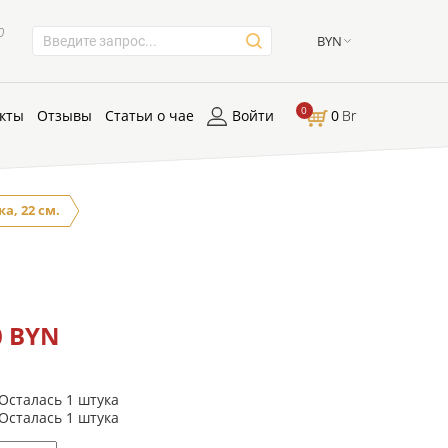
0
BYN
0
кты
Отзывы
Статьи о чае
Войти
0
Br
а, 22 см.
0 BYN
Осталась 1 штука
Осталась 1 штука