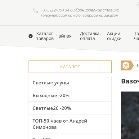
+375 (29) 854 34 60 бронирование столика,
консультация по чаю, вопросы по заказам
Каталог
Доставка,
Акции,
То
Чайная
товаров
оплата
скидки
ч
КАТАЛОГ
Вазоч
Светлые улуны
Выходные -20%
Светлые26 -20%
ТОП-50 чаев от Андрей
Симонова