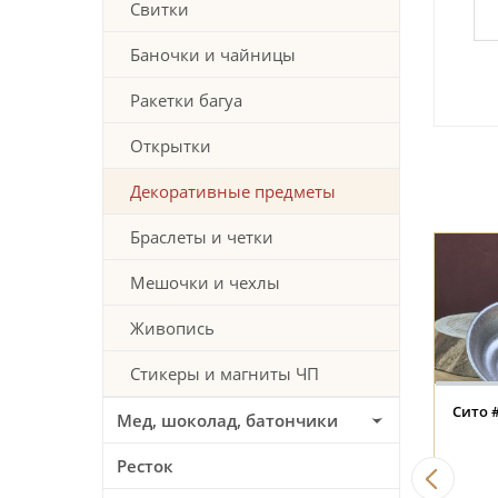
Свитки
Баночки и чайницы
Ракетки багуа
Открытки
Декоративные предметы
Браслеты и четки
Мешочки и чехлы
Живопись
Стикеры и магниты ЧП
ское благовоние Ka-
Японское благовоние Ka-
Пиа
Мед, шоколад, батончики
avender (Лаванда), 50
Fuh White Plum (Белая
тук + подставка
Слива), 50 штук +
Ресток
подставка
47 BYN
47 BYN