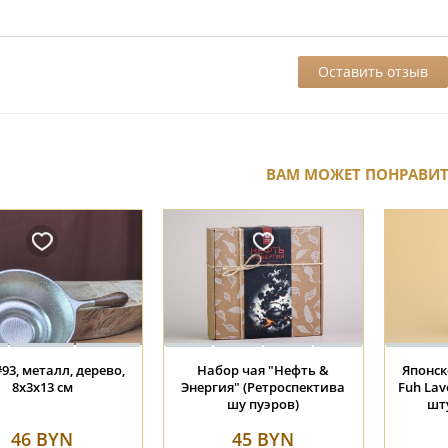
ВАМ МОЖЕТ ПОНРАВИ
ла #2016, 65 мл.,
Подарочная коробка #255,
Фигурка
фарфор.
29х10см. (2 баночки)
(жа
45 BYN
45 BYN