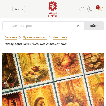
0
BYN
Найти
Набор открыток "Осеннее
Главная
Нужные мелочи
Живопись
спокойствие"
Набор открыток "Осеннее спокойствие"