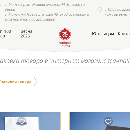
г. Минск, пр-кт Независимости, 44-3н, вход со
двора
с 12:00 до 22:0
г. Минск, ул. Нововиленская 49, вход со стороны
каждый день
главной площади ж/к Левада
п-100
Весна
Юр. лицам
Конта
аев
2026
аковка товара в интернет магазине tea-mail
Упаковка товара