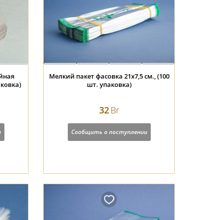
йная
Мелкий пакет фасовка 21х7,5 см., (100
аковка)
шт. упаковка)
32
Br
и
Сообщить о поступлении