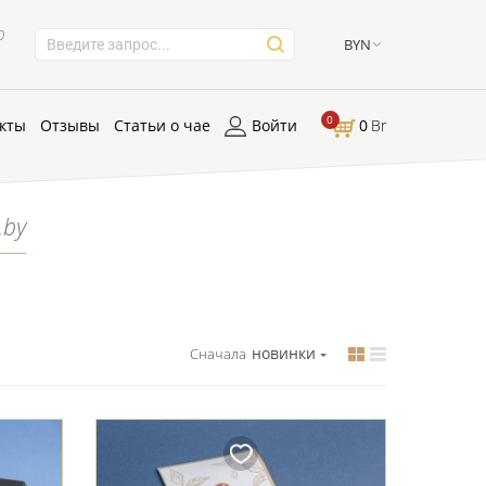
0
BYN
0
кты
Отзывы
Статьи о чае
Войти
0
Br
.by
новинки
Сначала