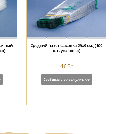
рачный
Средний пакет фасовка 29х9 см., (100
ка)
шт. упаковка)
46
Br
и
Сообщить о поступлении