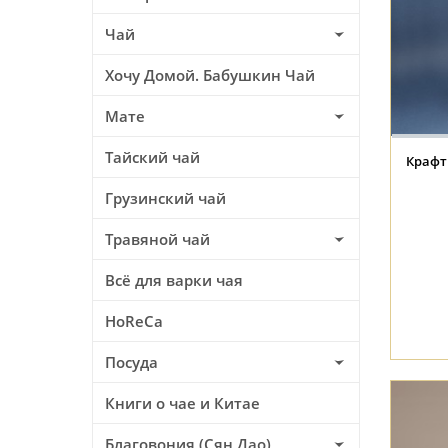
Чай
Хочу Домой. Бабушкин Чай
Мате
Тайский чай
Крафт 
Грузинский чай
Травяной чай
Всё для варки чая
HoReCa
Посуда
Книги о чае и Китае
Благовония (Сян Дао)