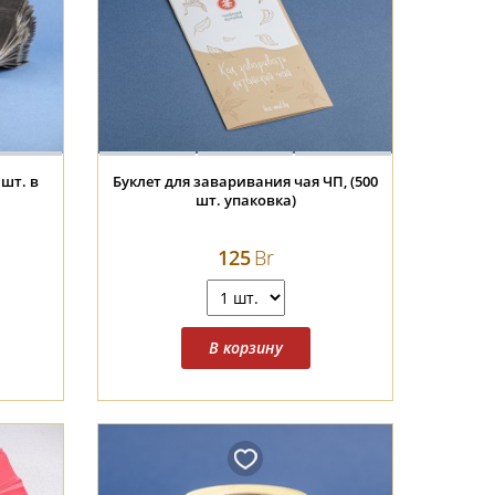
 шт. в
Буклет для заваривания чая ЧП, (500
шт. упаковка)
125
Br