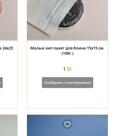
 24х25
Малые зип пакет для блина 15х15 см.
(100г.)
1
Br
и
Сообщить о поступлении