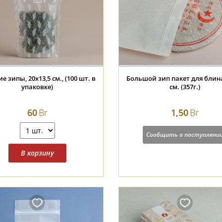
е зипы, 20х13,5 см., (100 шт. в
Большой зип пакет для блина
упаковке)
см. (357г.)
60
Br
1,50
Br
Сообщить о поступлени