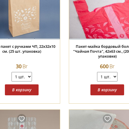
пакет с ручками ЧП, 22х32х10
Пакет-майка бордовый бо
см. (25 шт. упаковка)
"Чайная Почта", 42х63 см., (20
упаковке)
30
Br
600
Br