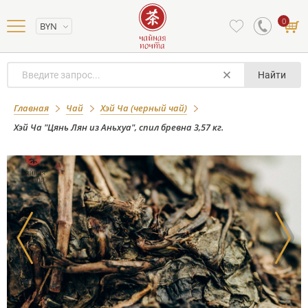
0
BYN
Найти
Хэй Ча "Цянь Лян из Аньхуа", спил
Главная
Чай
Хэй Ча (черный чай)
бревна 3,57 кг.
Хэй Ча "Цянь Лян из Аньхуа", спил бревна 3,57 кг.