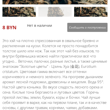
Нет в наличии
8 BYN
Сообщить о поступлении
Это хэй ча плотно спрессованная в овальное бревно и
распиленная на куски. Колется не просто понадобится
толстое шило или нож. Так как этот чай без изысков, то
внутри брёвнышка можно найти практически всё что
угодно... Веточки, палочки, разные листья, а также ценимые
знатокам "Золотые цветы" - Цзинь Хуа (金花), Eurotium
cristatum. Цветовая гамма включает все оттенки
коричневого и немного зелёного. На прогреве дыханием
аромат лесной подложки, древесины и мицелия. Вода 95°.
Настой цвета коньяка. Во вкусе сладость лесного ореха и
сена. Кислые тона бергамота и луговых цветов. Горечь
прелой листвы, земли, бумаги, коры и бочки. Чай лучше
себя проявит в варке, как на первом плане, так и в качестве
основы, с другими травам, корнями, чаями, добавками.