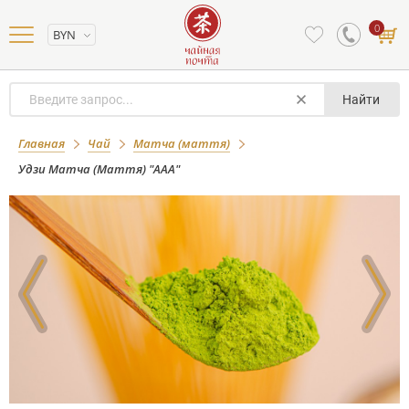
0
BYN
Найти
Удзи Матча (Маття) "ААА"
Главная
Чай
Матча (маття)
Удзи Матча (Маття) "ААА"