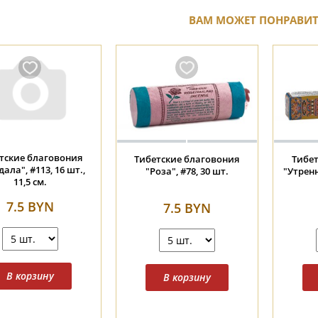
ВАМ МОЖЕТ ПОНРАВИ
альские конусные
Непальские конусные
Непа
ония "Роза" #255, 25
благовония "Зеленая
благов
конусов.
Тара" #259, 25 конусов.
7.5 BYN
7.5 BYN