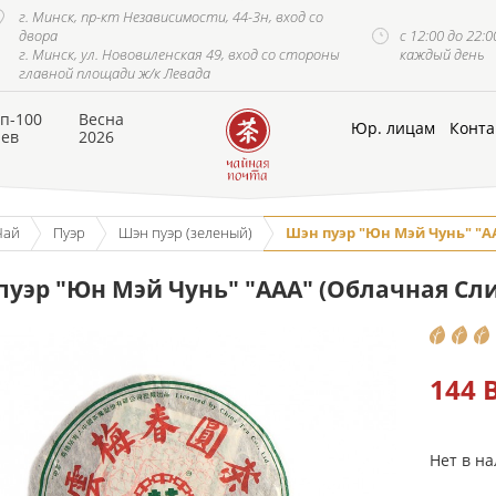
г. Минск, пр-кт Независимости, 44-3н, вход со
двора
с 12:00 до 22:0
г. Минск, ул. Нововиленская 49, вход со стороны
каждый день
главной площади ж/к Левада
п-100
Весна
Юр. лицам
Конта
аев
2026
Чай
Пуэр
Шэн пуэр (зеленый)
Шэн пуэр "Юн Мэй Чунь" "ААА
уэр "Юн Мэй Чунь" "ААА" (Облачная Сливо
144 
Нет в н