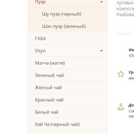
Пуэр
луговых
компота
Шу пуэр (черный)
Разбива
Шэн пуэр (зеленый)
ГАБА
Им
Улун
ЧТ
Матча (маття)
Ур
Зеленый чай
АА
Желтый чай
Красный чай
Де
Со
Белый чай
те
Хэй Ча (черный чай)