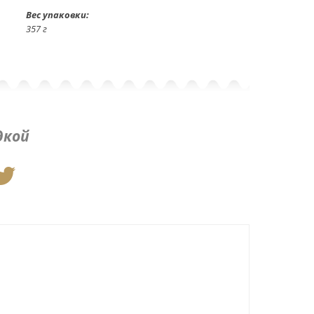
Вес упаковки:
357 г
дкой