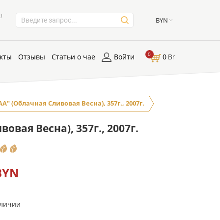
0
BYN
0
кты
Отзывы
Статьи о чае
Войти
0
Br
" (Облачная Сливовая Весна), 357г., 2007г.
вая Весна), 357г., 2007г.
BYN
аличии