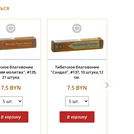
ТЬСЯ
льские конусные
Тибетское благовоние
ГАБА Д
ония "Амбер" #258,
"Шафран", #293, 30 штук, 12
"Восто
25 конусов.
см.
7.5 BYN
7.5 BYN