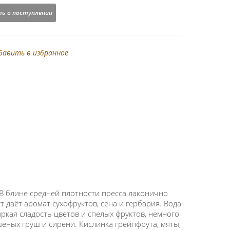
ь о поступлении
бавить в избранное
. В блине средней плотности пресса лаконично
 даёт аромат сухофруктов, сена и гербария. Вода
ркая сладость цветов и спелых фруктов, немного
ушеных груш и сирени. Кислинка грейпфрута, мяты,