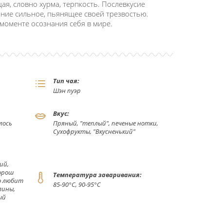
я, словно хурма, терпкость. Послевкусие
яние сильное, пьянящее своей трезвостью.
 моменте осознания себя в мире.
Тип чая:
Шэн пуэр
Вкус:
лось
Пряный, "теплый", печеные нотки,
Сухофрукты, "Вкусненький"
ий,
Хорош
Температура заваривания:
то любит
85-90°С, 90-95°С
лины,
ый