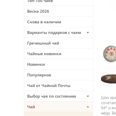
Топ-100 чаев
Весна 2026
Снова в наличии
Варианты подарков с чаем
Гречишный чай
Чайные новинки
Новинки
Популярное
Чай от Чайной Почты
Выбор чая по состоянию
Шэн хра
сочетаю
Чай
94° и я
мёда. В