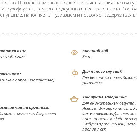
 цветов. При крепком заваривании появляется приятная вяжуща
 из сухофруктов, немного подсушивающее полость рта. Состо
ет уныние, наполняет энтузиазмом и позволяет задержаться в
портер в РБ:
Внешний вид:
УП "РубиВейв"
блин
Для какого случая?:
овень чая :
Для бессонных ночей, Захоте
А (исключительное качество)
удивиться
Как лучше заварить?:
Для внимательных дегустац
йствие чая на организм:
Идеален для варки на огне, 
бирает с мыслями, Согревает
даже в термосе, Для тех, к
ло
пить проливом, Чайник из г
Следует промыть чай, Перв
пролив 7 сек.