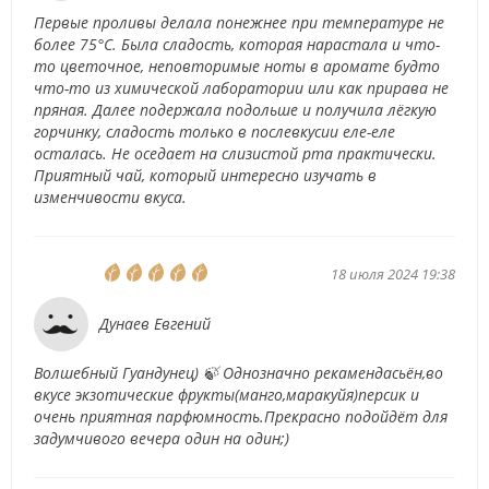
Первые проливы делала понежнее при температуре не
более 75°С. Была сладость, которая нарастала и что-
то цветочное, неповторимые ноты в аромате будто
что-то из химической лаборатории или как прирава не
пряная. Далее подержала подольше и получила лёгкую
горчинку, сладость только в послевкусии еле-еле
осталась. Не оседает на слизистой рта практически.
Приятный чай, который интересно изучать в
изменчивости вкуса.
18 июля 2024 19:38
Дунаев Евгений
Волшебный Гуандунец) 🍃 Однозначно рекамендасьён,во
вкусе экзотические фрукты(манго,маракуйя)персик и
очень приятная парфюмность.Прекрасно подойдёт для
задумчивого вечера один на один;)