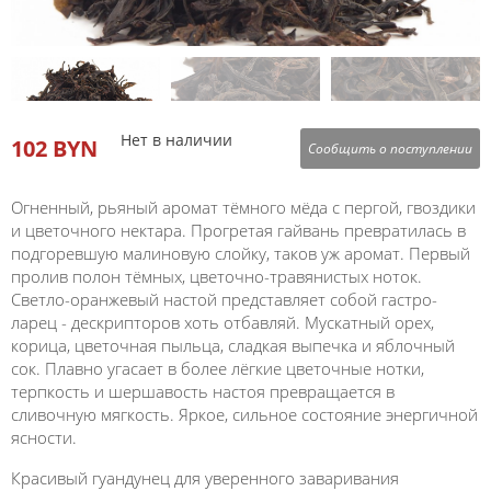
Нет в наличии
102 BYN
Сообщить о поступлении
Огненный, рьяный аромат тёмного мёда с пергой, гвоздики
и цветочного нектара. Прогретая гайвань превратилась в
подгоревшую малиновую слойку, таков уж аромат. Первый
пролив полон тёмных, цветочно-травянистых ноток.
Светло-оранжевый настой представляет собой гастро-
ларец - дескрипторов хоть отбавляй. Мускатный орех,
корица, цветочная пыльца, сладкая выпечка и яблочный
сок. Плавно угасает в более лёгкие цветочные нотки,
терпкость и шершавость настоя превращается в
сливочную мягкость. Яркое, сильное состояние энергичной
ясности.
Красивый гуандунец для уверенного заваривания