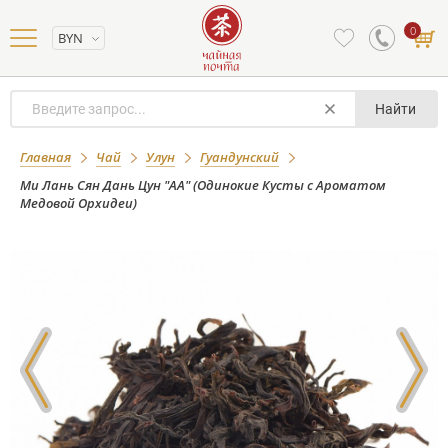
0
BYN
Найти
Ми Лань Сян Дань Цун "АА" (Одинокие
Главная
Чай
Улун
Гуандунский
Кусты с Ароматом Медовой
Ми Лань Сян Дань Цун "АА" (Одинокие Кусты с Ароматом
Медовой Орхидеи)
Орхидеи)