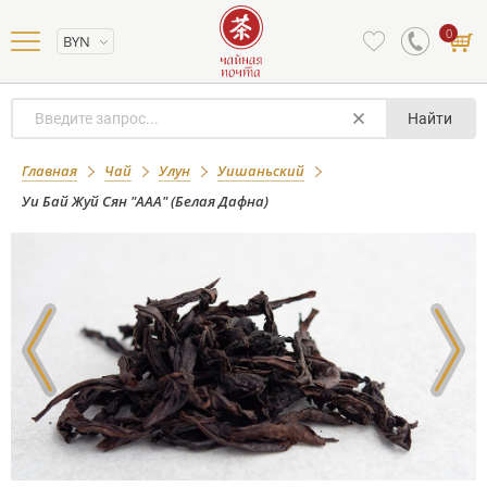
0
BYN
Найти
Уи Бай Жуй Сян "ААА" (Белая Дафна)
Главная
Чай
Улун
Уишаньский
Уи Бай Жуй Сян "ААА" (Белая Дафна)