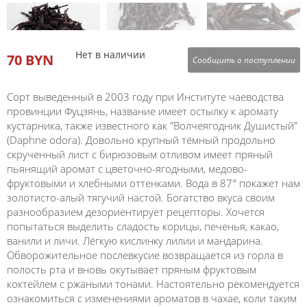
Нет в наличии
70 BYN
Сообщить о поступлении
Сорт выведенный в 2003 году при Институте чаеводства
провинции Фуцзянь, название имеет остылку к аромату
кустарника, также известного как "Волчеягодник Душистый"
(Daphne odora). Довольно крупный тёмный продольно
скрученный лист с бирюзовым отливом имеет пряный
пьянящий аромат с цветочно-ягодными, медово-
фруктовыми и хлебными оттенками. Вода в 87° покажет нам
золотисто-алый тягучий настой. Богатство вкуса своим
разнообразием дезориентирует рецепторы. Хочется
попытаться выделить сладость корицы, печенья, какао,
ванили и личи. Лёгкую кислинку лилии и мандарина.
Обворожительное послевкусие возвращается из горла в
полость рта и вновь окутывает пряным фруктовым
коктейлем с ржаными тонами. Настоятельно рекомендуется
ознакомиться с изменениями ароматов в чахае, коли таким