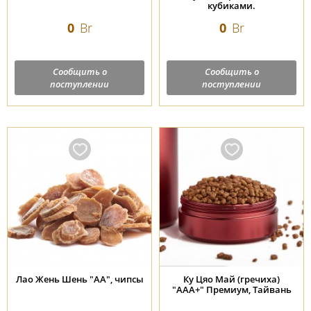
кубиками.
0
Br
0
Br
Сообщить о
Сообщить о
поступлении
поступлении
Лао Жень Шень "АА", чипсы
Ку Цяо Май (гречиха)
"AAА+" Премиум, Тайвань