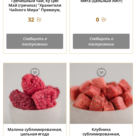
Гречишный чай, Ку Цяо
Мята (цельный лист)
Май (гречиха) "Хранители
Чайного Мира" Премиум,
100 г.
32
Br
0
Br
Сообщить о
Сообщить о
поступлении
поступлении
Малина сублимированная,
Клубника
цельная ягода
сублимированная,