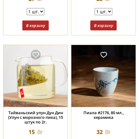
Тайваньский улун Дун Дин
Пиала #2176, 80 мл.,
(Улун с морозного пика), 15
керамика
штук по 2г.
15
Br
32
Br