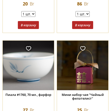
20
Br
86
Br
Пиала #1760, 70 мл., фарфор
Мини набор чая "Чайный
филателист"
27
Br
25
Br