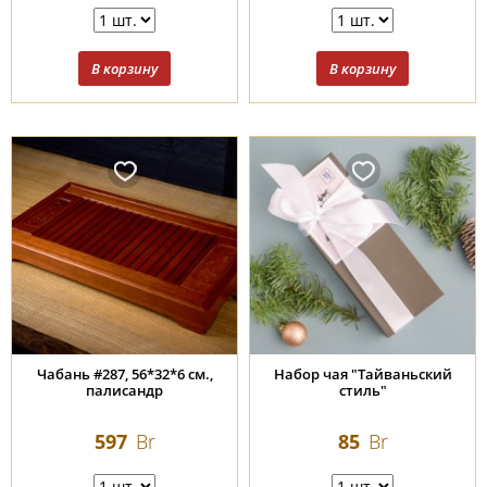
Чабань #287, 56*32*6 см.,
Набор чая "Тайваньский
палисандр
стиль"
597
Br
85
Br