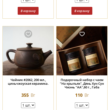
Чайник #2062, 200 мл.,
Подарочный набор с чаем
циньчжоуская керамика.
"На крыльях", Дянь Хун Сун
Чжэнь "АА",60 г., Габа
"Озур", Грузия, 2025 г., 30 г.
355
Br
110
Br