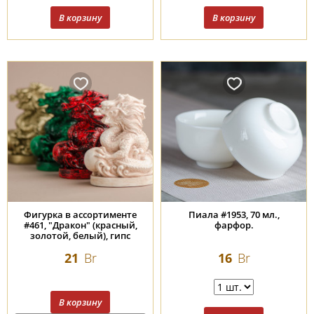
Фигурка в ассортименте
Пиала #1953, 70 мл.,
#461, "Дракон" (красный,
фарфор.
золотой, белый), гипс
10х8,5х5,5 см.
21
Br
16
Br