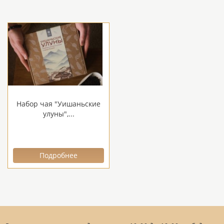
Набор чая "Уишаньские
улуны",...
Подробнее