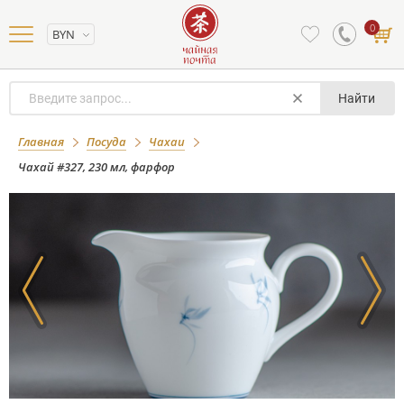
0
BYN
Найти
Чахай #327, 230 мл, фарфор
Главная
Посуда
Чахаи
Чахай #327, 230 мл, фарфор