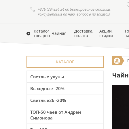
+375 (29) 854 34 60 бронирование столика,
консультация по чаю, вопросы по заказам
Каталог
Доставка,
Акции,
То
Чайная
товаров
оплата
скидки
ч
КАТАЛОГ
Чайни
Светлые улуны
Выходные -20%
Светлые26 -20%
ТОП-50 чаев от Андрей
Симонова