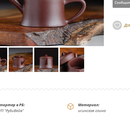
Сообщит
До
портер в РБ:
Материал:
УП "РубиВейв"
исинская глина