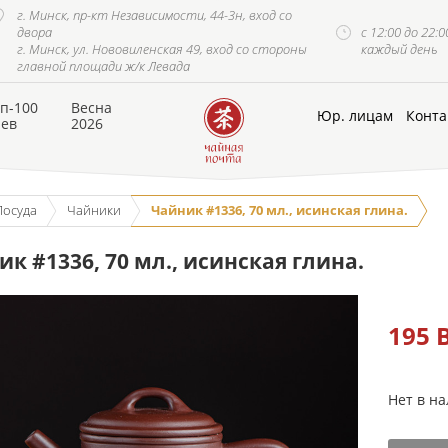
г. Минск, пр-кт Независимости, 44-3н, вход со
двора
с 12:00 до 22:0
г. Минск, ул. Нововиленская 49, вход со стороны
каждый день
главной площади ж/к Левада
п-100
Весна
Юр. лицам
Конта
аев
2026
Посуда
Чайники
Чайник #1336, 70 мл., исинская глина.
к #1336, 70 мл., исинская глина.
195
Нет в н