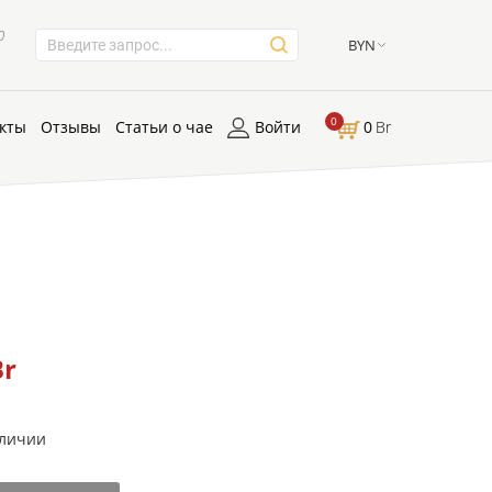
0
BYN
0
кты
Отзывы
Статьи о чае
Войти
0
Br
Br
аличии