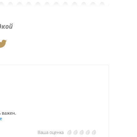
дкой
 важен.
е
Ваша оценка