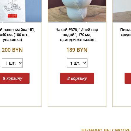
 у
Пиала #2364, "Котёнок в
Пиала #2426, "Ласточ
л.,
траве", 90 мл., фарфор
янтарном саду", 100 м
цзиндэчжэньская
керамика
185 BYN
206 BYN
НЕДАВНО ВЫ СМОТРЕ