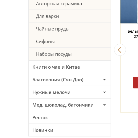
Авторская керамика
Для варки
Чайные пруды
 над
Пиала #2346, "Котёнок
Пиала #2387, "Дом
среди цветов", 65 мл.,
облачных гор", 70 м
Сифоны
ая
керамика
фарфор
187 BYN
187 BYN
Наборы посуды
Книги о чае и Китае
Благовония (Сян Дао)
Нужные мелочи
Мед, шоколад, батончики
Ресток
Новинки