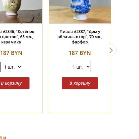
ка в
Чахай #368, "Медное
Чабань #263, 27x19x5.5 с
л.,
море", 180 мл., фарфор
из палисандра.
дровяного обжига
209 BYN
210 BYN
ЛИ