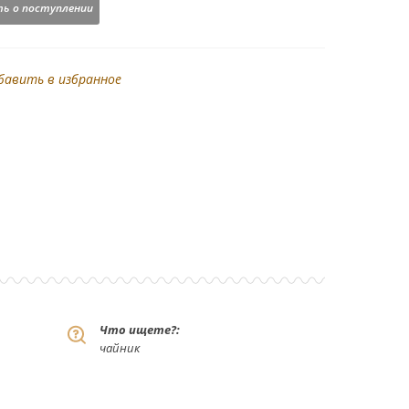
ь о поступлении
бавить в избранное
Что ищете?:
чайник