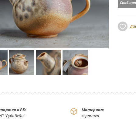
Сообщит
До
портер в РБ:
Материал:
УП "РубиВейв"
керамика