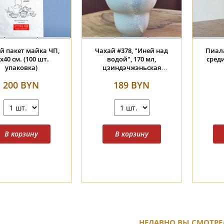
 #2364, "Котёнок в
Пиала #2426, "Ласточка в
Чаха
е", 90 мл., фарфор
янтарном саду", 100 мл.,
море"
цзиндэчжэньская
дро
керамика
185 BYN
206 BYN
НЕДАВНО ВЫ СМОТРЕ