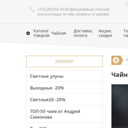
+375 (29) 854 34 60 бронирование столика,
консультация по чаю, вопросы по заказам
Каталог
Доставка,
Акции,
То
Чайная
товаров
оплата
скидки
ч
КАТАЛОГ
Чайни
Светлые улуны
Выходные -20%
Светлые26 -20%
ТОП-50 чаев от Андрей
Симонова