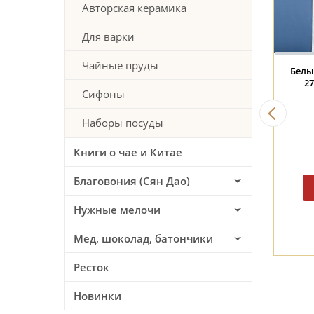
Авторская керамика
Для варки
Чайные пруды
ла #2346, "Котёнок
Пиала #2387, "Дом у
Пиала
ди цветов", 65 мл.,
облачных гор", 70 мл.,
трав
Сифоны
керамика
фарфор
187 BYN
187 BYN
Наборы посуды
Книги о чае и Китае
Благовония (Сян Дао)
Нужные мелочи
Мед, шоколад, батончики
Ресток
Новинки