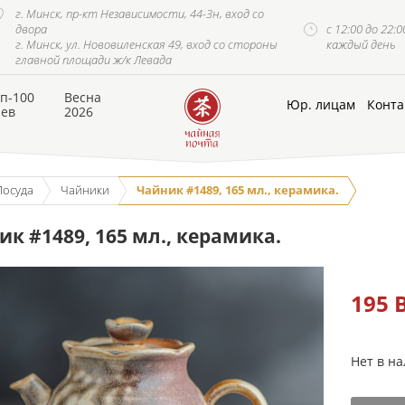
г. Минск, пр-кт Независимости, 44-3н, вход со
двора
с 12:00 до 22:0
г. Минск, ул. Нововиленская 49, вход со стороны
каждый день
главной площади ж/к Левада
п-100
Весна
Юр. лицам
Конта
аев
2026
Посуда
Чайники
Чайник #1489, 165 мл., керамика.
к #1489, 165 мл., керамика.
195
Нет в н