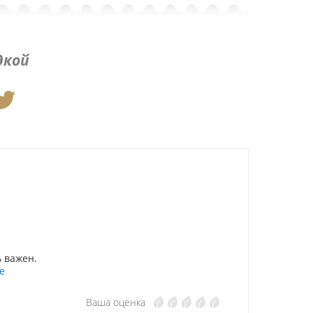
дкой
 важен.
е
Ваша оценка