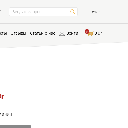
0
BYN
0
кты
Отзывы
Статьи о чае
Войти
0
Br
Br
аличии