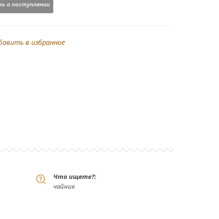
ь о поступлении
бавить в избранное
Что ищете?:
чайник