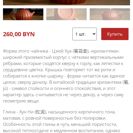
260,00 BYN
Форма этого чайника - Цзюй Хуа (菊花壶), «хризантема»:
широкий приземистый корпус с чёткими вертикальными
рёбрами, которые сходятся кверху к горлу, как лепестки к
сердцевине цветка. Крышка повторяет тот же ритм и
собирается к кнопке-шарику - форма читается как единое
целое, сверху донизу. В китайской традиции хризантема (菊,
jú) - символ стойкости и осеннего спокойствия, и этот
характер здесь считывается не через декор, а через саму
геометрию вещи.
Глина - Хун Ни (红泥), насыщенного кирпичного тона,
матовая, с ровной поверхностью без полировки.
Особенность этой глины в чуть меньшей пористости,
высокой теплоотдаче и медленном воспитании, однако