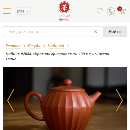
0
BYN
Найти
Чайник #2084, «Красная
Главная
Посуда
Чайники
Хризантема», 130 мл, исинская глина
Чайник #2084, «Красная Хризантема», 130 мл, исинская
глина