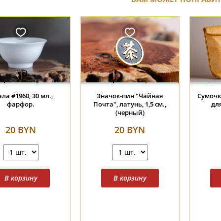
Носки "Чайная Почта" 38-
Пиала #2244, 35 мл.,
41 размер
фарфор с зольной
глазурью
20 BYN
20 BYN