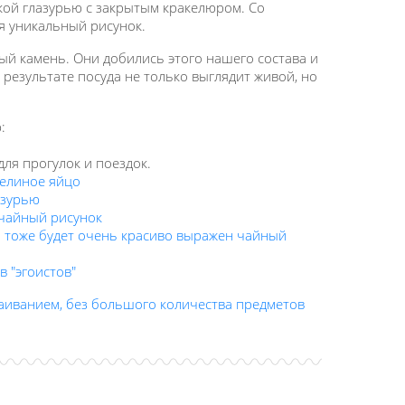
кой глазурью с закрытым кракелюром. Со
я уникальный рисунок.
ый камень. Они добились этого нашего состава и
результате посуда не только выглядит живой, но
:
для прогулок и поездок.
пелиное яйцо
азурью
 чайный рисунок
ой тоже будет очень красиво выражен чайный
в "эгоистов"
таиванием, без большого количества предметов