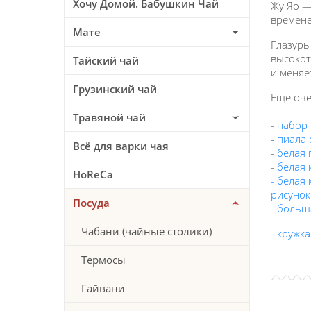
Хочу Домой. Бабушкин Чай
Жу Яо —
времене
Мате
Глазурь
высокот
Тайский чай
и меняе
Грузинский чай
Еще оче
Травяной чай
-
набор
-
пиала 
Всё для варки чая
-
белая 
-
белая 
HoReCa
-
белая 
рисунок
Посуда
-
больш
Чабани (чайные столики)
-
кружка
Термосы
Гайвани