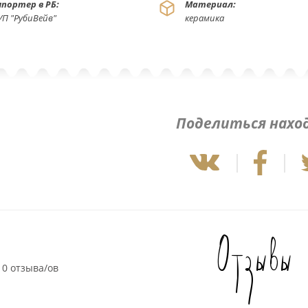
портер в РБ:
Материал:
УП "РубиВейв"
керамика
Поделиться нахо
Отзывы
0 отзыва/ов