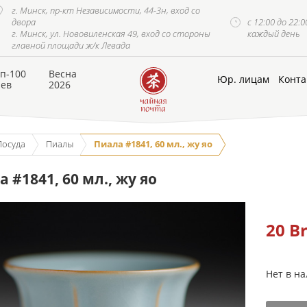
г. Минск, пр-кт Независимости, 44-3н, вход со
двора
с 12:00 до 22:0
г. Минск, ул. Нововиленская 49, вход со стороны
каждый день
главной площади ж/к Левада
п-100
Весна
Юр. лицам
Конта
аев
2026
Посуда
Пиалы
Пиала #1841, 60 мл., жу яо
 #1841, 60 мл., жу яо
20
B
Нет в н