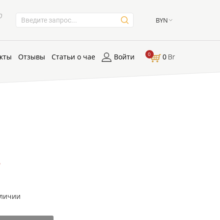
0
BYN
0
кты
Отзывы
Статьи о чае
Войти
0
Br
r
аличии