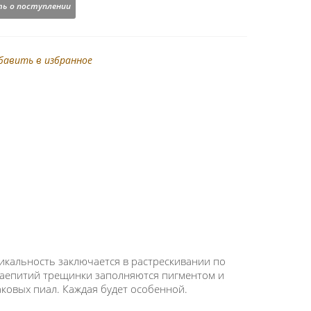
ь о поступлении
бавить в избранное
никальность заключается в растрескивании по
 чаепитий трещинки заполняются пигментом и
аковых пиал. Каждая будет особенной.