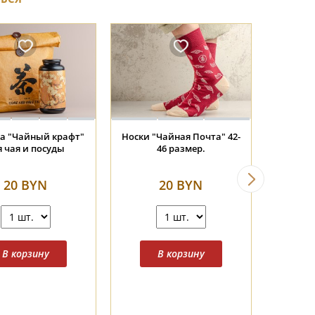
Пиала #2247, 50 мл.,
Пиала #2290, 55 мл.,
фарфор
керамика
20 BYN
20 BYN