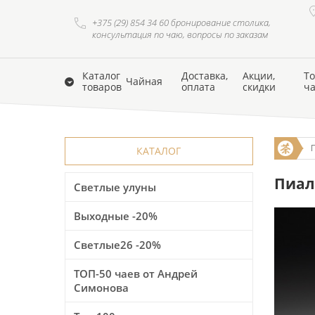
+375 (29) 854 34 60 бронирование столика,
консультация по чаю, вопросы по заказам
Каталог
Доставка,
Акции,
То
Чайная
товаров
оплата
скидки
ч
КАТАЛОГ
Пиала
Светлые улуны
Выходные -20%
Светлые26 -20%
ТОП-50 чаев от Андрей
Симонова