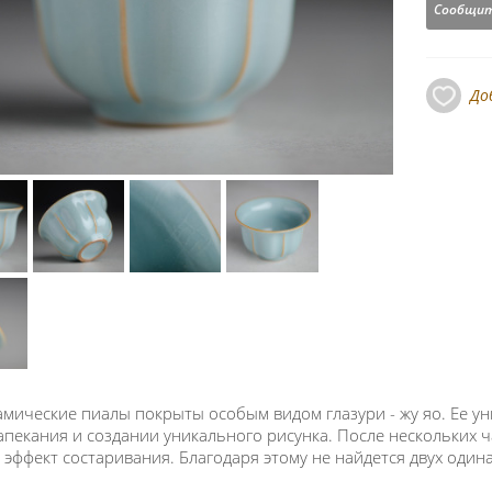
Сообщит
До
амические пиалы покрыты особым видом глазури - жу яо. Ее у
апекания и создании уникального рисунка. После нескольких
 эффект состаривания. Благодаря этому не найдется двух один