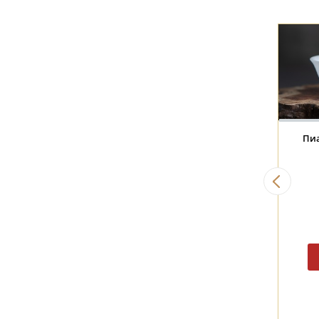
Сумочка "Чайный крафт"
Носки "Чайная Почта" 42-
для чая и посуды
46 размер.
20 BYN
20 BYN