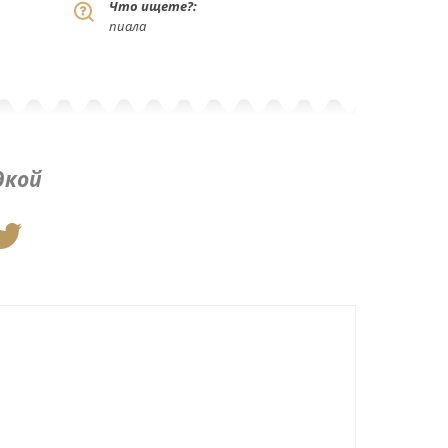
Что ищете?:
пиала
дкой