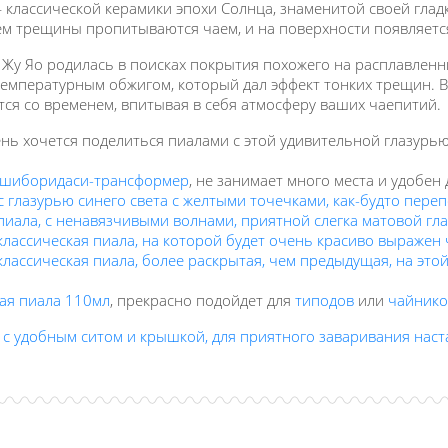
 классической керамики эпохи Солнца, знаменитой своей глад
м трещины пропитываются чаем, и на поверхности появляетс
 Жу Яо родилась в поисках покрытия похожего на расплавленн
емпературным обжигом, который дал эффект тонких трещин. В 
тся со временем, впитывая в себя атмосферу ваших чаепитий.
нь хочется поделиться пиалами с этой удивительной глазурью
 шиборидаси-трансформер
, не занимает много места и удобен 
с глазурью синего света с желтыми точечками, как-будто пере
пиала, с ненавязчивыми волнами, приятной слегка матовой гл
классическая пиала, на которой будет очень красиво выражен
классическая пиала, более раскрытая, чем предыдущая, на эт
ая пиала 110мл
, прекрасно подойдет для
типодов
или
чайнико
 с удобным ситом и крышкой, для приятного заваривания нас