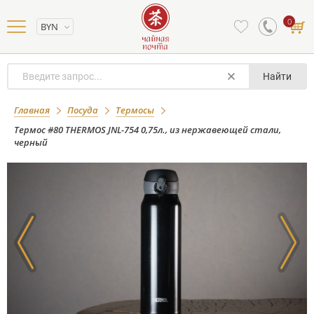
0
BYN
Найти
Термос #80 THERMOS JNL-754 0,75л., из
Главная
Посуда
Термосы
нержавеющей стали, черный
Термос #80 THERMOS JNL-754 0,75л., из нержавеющей стали,
черный